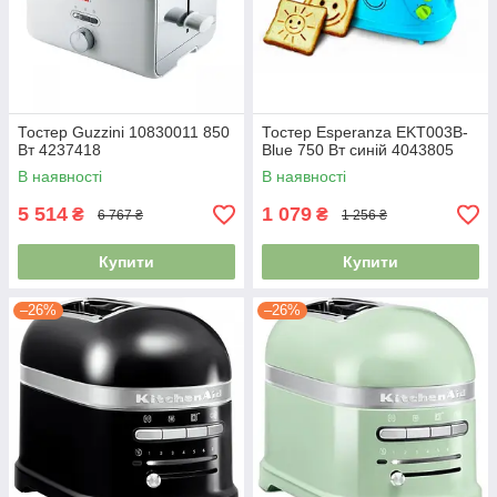
Тостер Guzzini 10830011 850
Тостер Esperanza EKT003B-
Вт 4237418
Blue 750 Вт синій 4043805
В наявності
В наявності
5 514
1 079
₴
₴
6 767 ₴
1 256 ₴
Купити
Купити
–26%
–26%