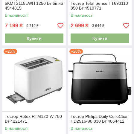
5KMT2115EWH 1250 Вт білий
Тостер Tefal Sense TT693110
4544815
850 Вт 4519771
В наявності
В наявності
7 199
2 699
₴
₴
9 719 ₴
3 644 ₴
Купити
Купити
–26%
–26%
Тостер Rotex RTM120-W 750
Тостер Philips Daily СolleСtion
Вт 4221471
HD2516-90 830 Вт 4064412
В наявності
В наявності