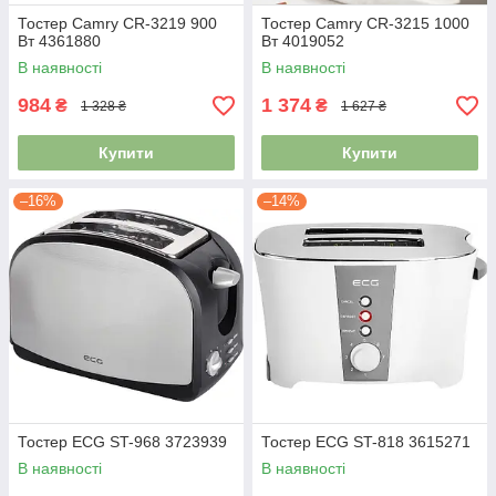
Тостер Сamry СR-3219 900
Тостер Сamry СR-3215 1000
Вт 4361880
Вт 4019052
В наявності
В наявності
984
1 374
₴
₴
1 328 ₴
1 627 ₴
Купити
Купити
–16%
–14%
Тостер EСG ST-968 3723939
Тостер EСG ST-818 3615271
В наявності
В наявності