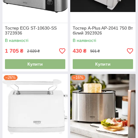
Тостер EСG ST-10630-SS
Тостер A-Plus AP-2041 750 Вт
3723936
білий 3923926
В наявності
В наявності
1 705
430
₴
₴
2 020 ₴
501 ₴
Купити
Купити
–26%
–16%