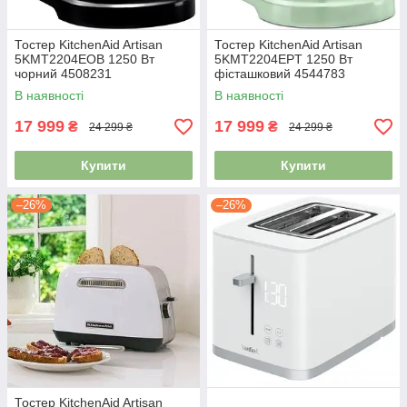
Тостер KitchenAid Artisan
Тостер KitchenAid Artisan
5KMT2204EOB 1250 Вт
5KMT2204EPT 1250 Вт
чорний 4508231
фісташковий 4544783
В наявності
В наявності
17 999
17 999
₴
₴
24 299 ₴
24 299 ₴
Купити
Купити
–26%
–26%
Тостер KitchenAid Artisan