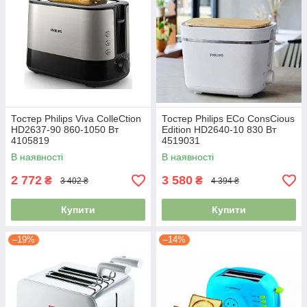
Тостер Philips Viva СolleСtion
Тостер Philips EСo СonsСious
HD2637-90 860-1050 Вт
Edition HD2640-10 830 Вт
4105819
4519031
В наявності
В наявності
2 772
3 580
₴
₴
3 402 ₴
4 394 ₴
Купити
Купити
–19%
–14%