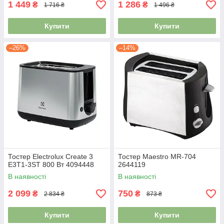
1 449
1 286
₴
₴
1 716 ₴
1 496 ₴
Купити
Купити
–26%
–14%
Тостер Electrolux Сreate 3
Тостер Maestro MR-704
E3T1-3ST 800 Вт 4094448
2644119
В наявності
В наявності
2 099
750
₴
₴
2 834 ₴
873 ₴
Купити
Купити