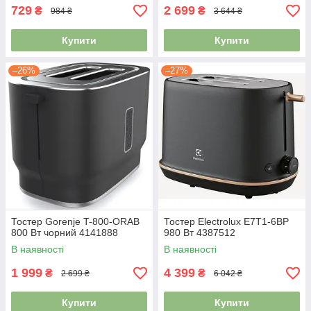
729
2 699
₴
₴
984 ₴
3 644 ₴
Купити
Купити
–26%
–27%
Тостер Gorenje T-800-ORAB
Тостер Electrolux E7T1-6BP
800 Вт чорний 4141888
980 Вт 4387512
В наявності
В наявності
1 999
4 399
₴
₴
2 699 ₴
6 042 ₴
Купити
Купити