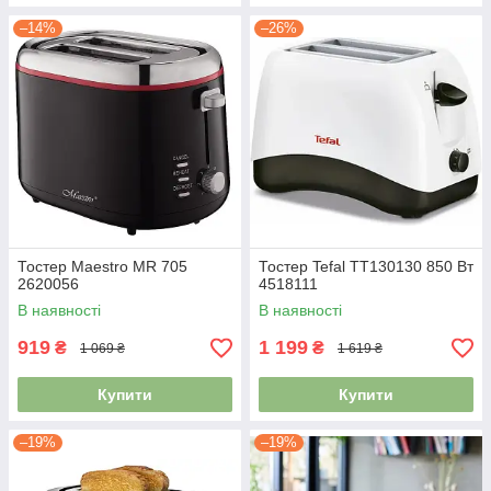
–14%
–26%
Тостер Maestro MR 705
Тостер Tefal TT130130 850 Вт
2620056
4518111
В наявності
В наявності
919
1 199
₴
₴
1 069 ₴
1 619 ₴
Купити
Купити
–19%
–19%