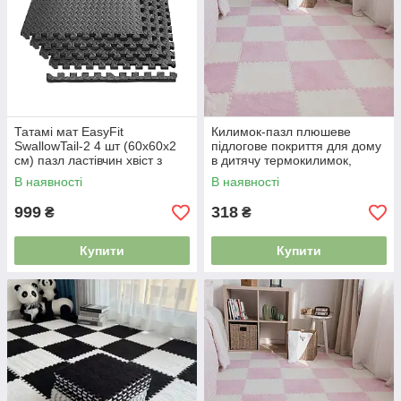
Татамі мат EasyFit
Килимок-пазл плюшеве
SwallowTail-2 4 шт (60х60х2
підлогове покриття для дому
см) пазл ластівчин хвіст з
в дитячу термокилимок,
бортиком 5005507
м’який килим, 60×90см, 6 шт
В наявності
В наявності
Pink 4983595
999
318
₴
₴
Купити
Купити