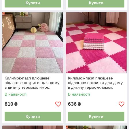
Купити
Купити
Килимок-пазл плюшеве
Килимок-пазл плюшеве
підлогове покриття для дому
підлогове покриття для дому
в дитячу термокилимок,
в дитячу термокилимок,
м’який килим, 90×120см, 12
м’який килим, 90×120см, 12
В наявності
В наявності
шт рожевий 5129847
шт фуксія 4983602
810
636
₴
₴
Купити
Купити