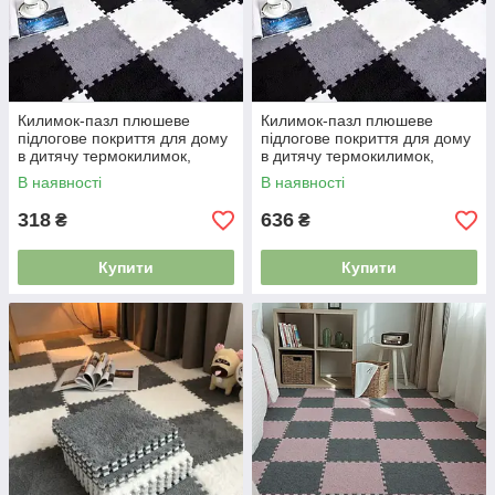
Килимок-пазл плюшеве
Килимок-пазл плюшеве
підлогове покриття для дому
підлогове покриття для дому
в дитячу термокилимок,
в дитячу термокилимок,
м’який килим, 60×150см, 10
м’який килим, 90×120см, 12
В наявності
В наявності
шт сірий 4983599
шт сірий 4983608
318
636
₴
₴
Купити
Купити