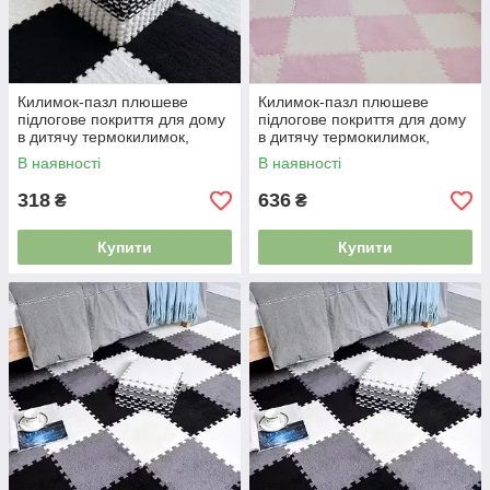
Килимок-пазл плюшеве
Килимок-пазл плюшеве
підлогове покриття для дому
підлогове покриття для дому
в дитячу термокилимок,
в дитячу термокилимок,
м’який килим, 60×90см, 6 шт
м’який килим, 90×120см, 12
В наявності
В наявності
білий 4983597
шт Pink 4983604
318
636
₴
₴
Купити
Купити