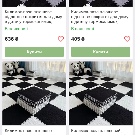
Килимок-пазл плюшеве
Килимок-пазл плюшеве
підлогове покриття для дому
підлогове покриття для дому
в дитячу термокилимок,
в дитячу термокилимок,
м’який килим, 90×120см, 12
м’який килим, 60×90см, 6 шт
В наявності
В наявності
шт білий 4983606
чорний 4983591
636
405
₴
₴
Купити
Купити
Килимок-пазл плюшеве
Килимок-пазл плюшевий,