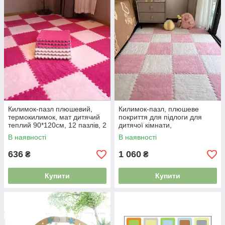
Килимок-пазл плюшевий,
Килимок-пазл, плюшеве
термокилимок, мат дитячий
покриття для підлоги для
теплий 90*120см, 12 пазлів, 2
дитячої кімнати,
кольори рожевий/фуксія
термокилимок, м'який килим,
В наявності
В наявності
4983613
120×150 см, 20 шт., рожевий
5129851
636
1 060
₴
₴
Купити
Купити