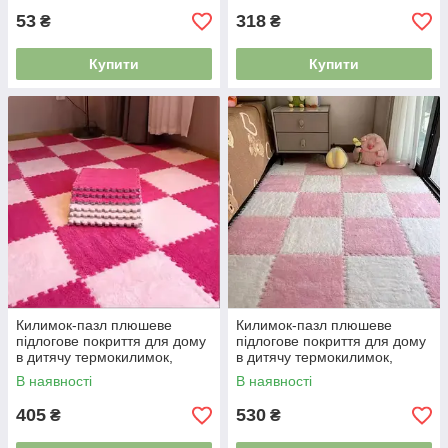
53
318
₴
₴
Купити
Купити
Килимок-пазл плюшеве
Килимок-пазл плюшеве
підлогове покриття для дому
підлогове покриття для дому
в дитячу термокилимок,
в дитячу термокилимок,
м’який килим, 60×90см, 6 шт
м’який килим, 60×150см, 10
В наявності
В наявності
фуксія 4983593
шт рожевий 5129843
405
530
₴
₴