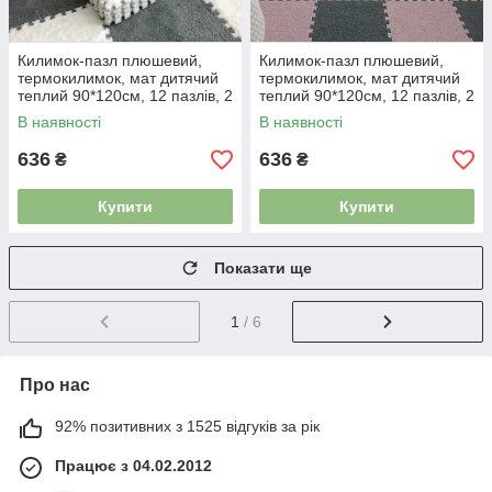
Килимок-пазл плюшевий,
Килимок-пазл плюшевий,
термокилимок, мат дитячий
термокилимок, мат дитячий
теплий 90*120см, 12 пазлів, 2
теплий 90*120см, 12 пазлів, 2
кольори білий/сірий 4983612
кольори рожевий/сірий
В наявності
В наявності
4983615
636
636
₴
₴
Купити
Купити
Показати ще
1
/ 6
Про нас
92% позитивних з 1525 відгуків за рік
Працює з 04.02.2012