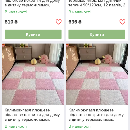
підлогове покриття для дому
термокилимок, мат дитячий
в дитячу термокилимок,
теплий 90*120см, 12 пазлів, 2
м’який килим, 90×120см, 12
кольори чорний/білий
В наявності
В наявності
шт чорний 4983600
4983610
810
636
₴
₴
Купити
Купити
Килимок-пазл плюшеве
Килимок-пазл плюшеве
підлогове покриття для дому
підлогове покриття для дому
в дитячу термокилимок,
в дитячу термокилимок,
м’який килим, 30×30см
м’який килим, 60×90см, 6 шт
В наявності
В наявності
рожевий 5129835
рожевий 5129839