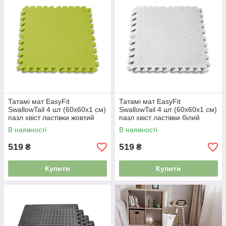
Татамі мат EasyFit
Татамі мат EasyFit
SwallowTail 4 шт (60х60х1 см)
SwallowTail 4 шт (60х60х1 см)
пазл хвіст ластівки жовтий
пазл хвіст ластівки білий
5003069
5003070
В наявності
В наявності
519
519
₴
₴
Купити
Купити