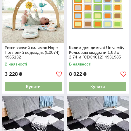
Розвиваючий килимок Hape
Килим для дитячої University
Полярний ведмедик (E0074)
Кольорові квадрати 1,83 x
4965132
2,74 м (CDC4612) 4931985
В наявності
В наявності
3 228
8 022
₴
₴
Купити
Купити