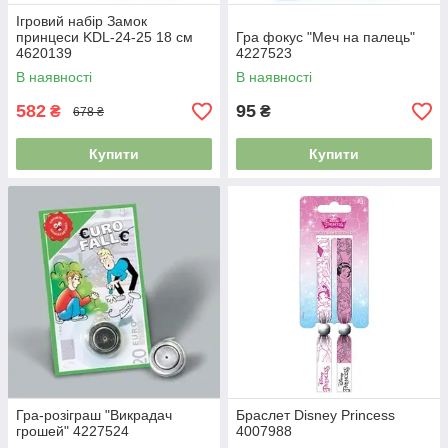
Ігровий набір Замок
принцеси KDL-24-25 18 см
Гра фокус "Меч на палець"
4620139
4227523
В наявності
В наявності
582
95
₴
₴
678 ₴
Купити
Купити
Гра-розіграш "Викрадач
Браслет Disney Princess
грошей" 4227524
4007988