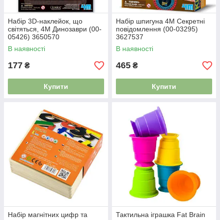
Набір 3D-наклейок, що
Набір шпигуна 4M Секретні
світяться, 4M Динозаври (00-
повідомлення (00-03295)
05426) 3650570
3627537
В наявності
В наявності
177
465
₴
₴
Купити
Купити
Набір магнітних цифр та
Тактильна іграшка Fat Brain