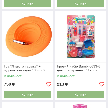
Купити
Купити
Гра "Літаюча тарілка" +
Ігровий набір Bambi 6633-6
підсилювач звуку 4009802
для прибирання 4417802
В наявності
В наявності
750
213
₴
₴
Купити
Купити