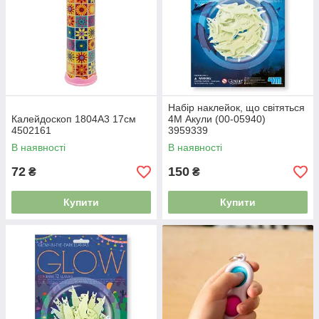
Набір наклейок, що світяться
Калейдоскоп 1804A3 17см
4M Акули (00-05940)
4502161
3959339
В наявності
В наявності
72
150
₴
₴
Купити
Купити