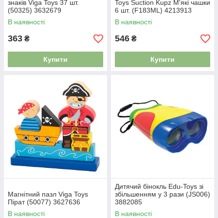
знаків Viga Toys 37 шт.
Toys Suction Kupz М'які чашки
(50325) 3632679
6 шт. (F183ML) 4213913
В наявності
В наявності
363
546
₴
₴
Купити
Купити
Дитячий бінокль Edu-Toys зі
Магнітний пазл Viga Toys
збільшенням у 3 рази (JS006)
Пірат (50077) 3627636
3882085
В наявності
В наявності