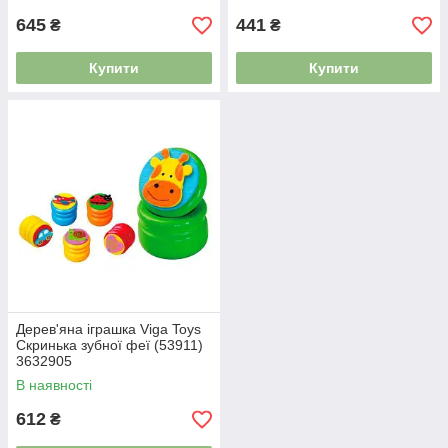
645
441
₴
₴
Купити
Купити
Дерев'яна іграшка Viga Toys
Скринька зубної феї (53911)
3632905
В наявності
612
₴