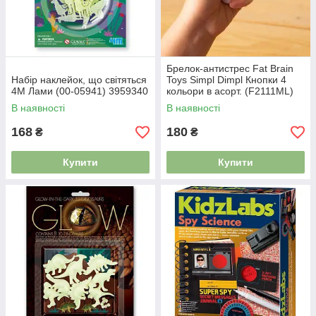
Брелок-антистрес Fat Brain
Набір наклейок, що світяться
Toys Simpl Dimpl Кнопки 4
4M Лами (00-05941) 3959340
кольори в асорт. (F2111ML)
4213918
В наявності
В наявності
168
180
₴
₴
Купити
Купити