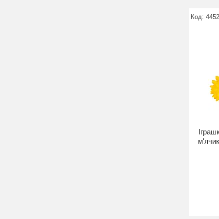
445
Іграш
м'ячик