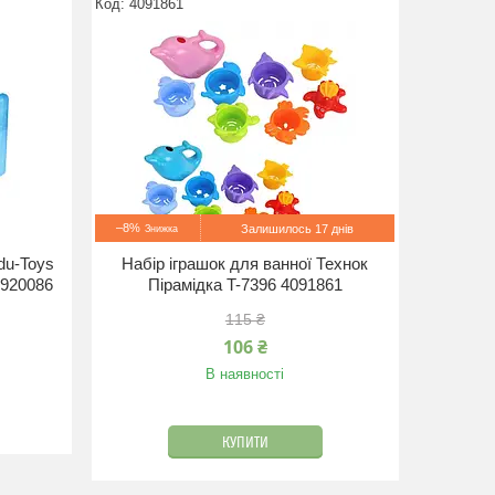
4091861
–8%
Залишилось 17 днів
du-Toys
Набір іграшок для ванної Технок
3920086
Пірамідка T-7396 4091861
115 ₴
106 ₴
В наявності
КУПИТИ