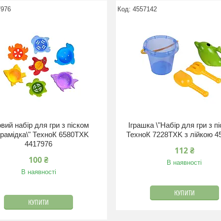
7976
4557142
овий набір для гри з піском
Іграшка \"Набір для гри з пі
ірамідка\" ТехноК 6580TXK
ТехноК 7228TXK з лійкою 4
4417976
112 ₴
100 ₴
В наявності
В наявності
КУПИТИ
КУПИТИ