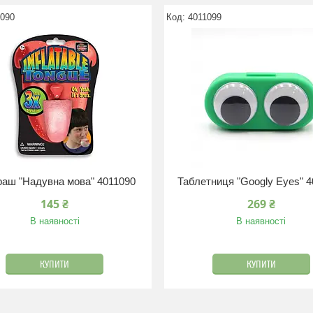
1090
4011099
раш "Надувна мова" 4011090
Таблетниця "Googly Eyes" 
145 ₴
269 ₴
В наявності
В наявності
КУПИТИ
КУПИТИ