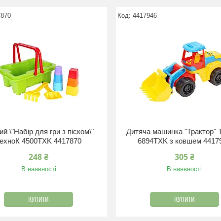
7870
4417946
ий \"Набір для гри з піском\"
Дитяча машинка "Трактор" 
ехноК 4500TXK 4417870
6894TXK з ковшем 4417
248 ₴
305 ₴
В наявності
В наявності
КУПИТИ
КУПИТИ