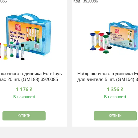
0085
3920086
пісочного годинника Edu-Toys
Набір пісочного годинника E
лас 20 шт. (GM188) 3920085
для вчителя 5 шт. (GM194) 
1 176 ₴
1 356 ₴
В наявності
В наявності
КУПИТИ
КУПИТИ