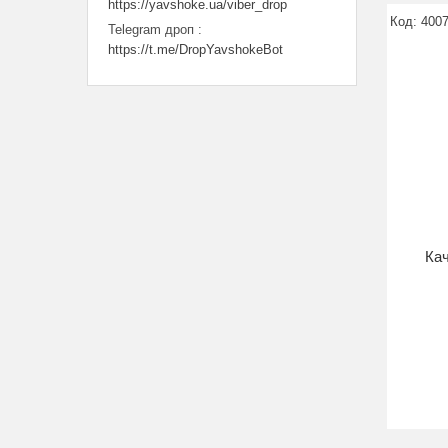
https://yavshoke.ua/viber_drop
400
Telegram дроп
https://t.me/DropYavshokeBot
Кач