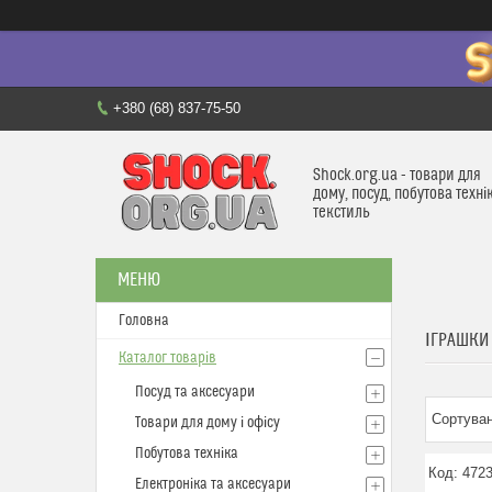
+380 (68) 837-75-50
Shock.org.ua - товари для
дому, посуд, побутова техні
текстиль
Головна
ІГРАШКИ
Каталог товарів
Посуд та аксесуари
Товари для дому і офісу
Побутова техніка
472
Електроніка та аксесуари