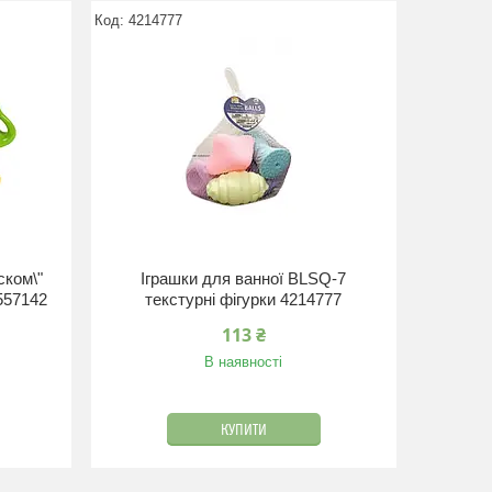
4214777
ском\"
Іграшки для ванної BLSQ-7
557142
текстурні фігурки 4214777
113 ₴
В наявності
КУПИТИ