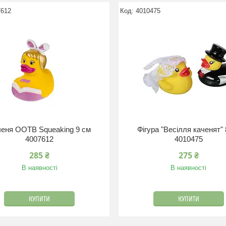
7612
4010475
еня ООТВ Squeaking 9 см
Фігура "Весілля каченят" 
4007612
4010475
285 ₴
275 ₴
В наявності
В наявності
КУПИТИ
КУПИТИ