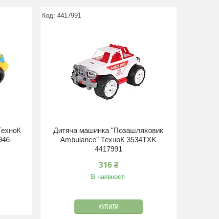
4417991
ТехноК
Дитяча машинка "Позашляховик
946
Ambulance" ТехноК 3534TXK
4417991
316 ₴
В наявності
КУПИТИ