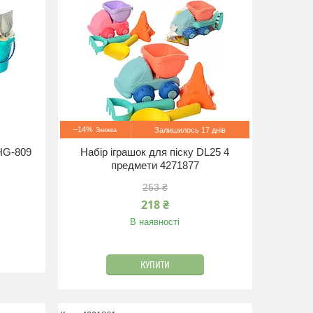
–14%
Залишилось 17 днів
 HG-809
Набір іграшок для піску DL25 4
предмети 4271877
253 ₴
218 ₴
В наявності
КУПИТИ