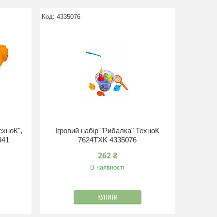
4335076
ехноК",
Ігровий набір "Рибалка" ТехноК
341
7624TXK 4335076
262 ₴
В наявності
КУПИТИ