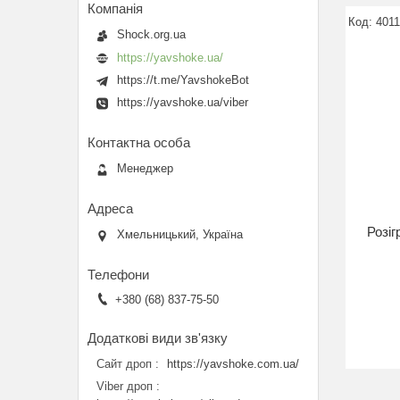
401
Shock.org.ua
https://yavshoke.ua/
https://t.me/YavshokeBot
https://yavshoke.ua/viber
Менеджер
Розіг
Хмельницький, Україна
+380 (68) 837-75-50
Сайт дроп
https://yavshoke.com.ua/
Viber дроп