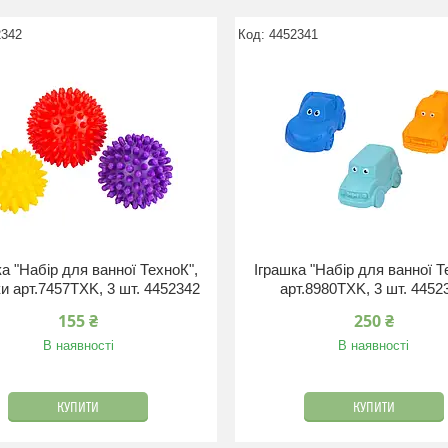
2342
4452341
ка "Набір для ванної ТехноК",
Іграшка "Набір для ванної Т
и арт.7457TXK, 3 шт. 4452342
арт.8980TXK, 3 шт. 4452
155 ₴
250 ₴
В наявності
В наявності
КУПИТИ
КУПИТИ