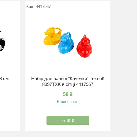
4417967
8 см
Набір для ванної "Качечки" ТехноК
8997TXK в сітці 4417967
58 ₴
В наявності
КУПИТИ