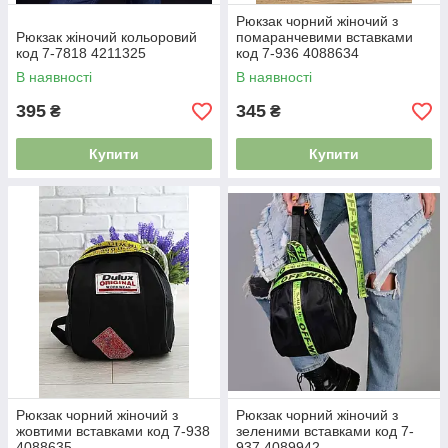
Рюкзак чорний жіночий з
Рюкзак жіночий кольоровий
помаранчевими вставками
код 7-7818 4211325
код 7-936 4088634
В наявності
В наявності
395
345
₴
₴
Купити
Купити
Рюкзак чорний жіночий з
Рюкзак чорний жіночий з
жовтими вставками код 7-938
зеленими вставками код 7-
4088635
937 4089942