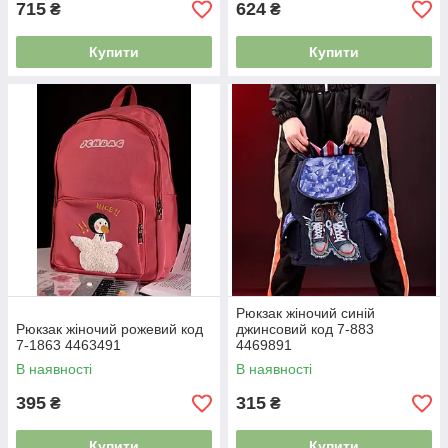
715
624
₴
₴
Купити
Купити
Рюкзак жіночий синій
Рюкзак жіночий рожевий код
джинсовий код 7-883
7-1863 4463491
4469891
В наявності
В наявності
395
315
₴
₴
Купити
Купити