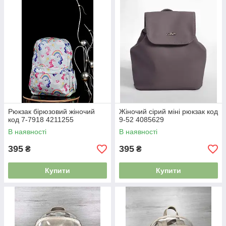
Рюкзак бірюзовий жіночий
Жіночий сірий міні рюкзак код
код 7-7918 4211255
9-52 4085629
В наявності
В наявності
395
395
₴
₴
Купити
Купити