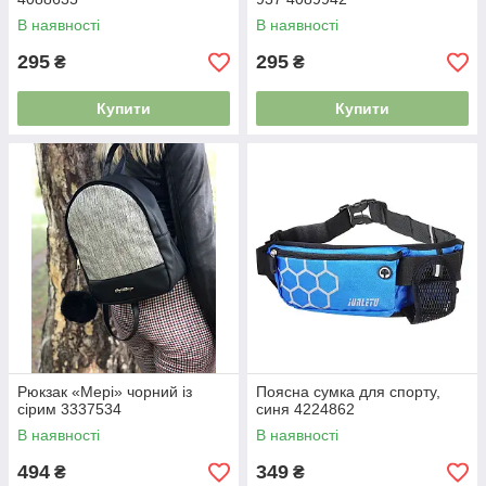
В наявності
В наявності
295
295
₴
₴
Купити
Купити
Рюкзак «Мері» чорний із
Поясна сумка для спорту,
сірим 3337534
синя 4224862
В наявності
В наявності
494
349
₴
₴