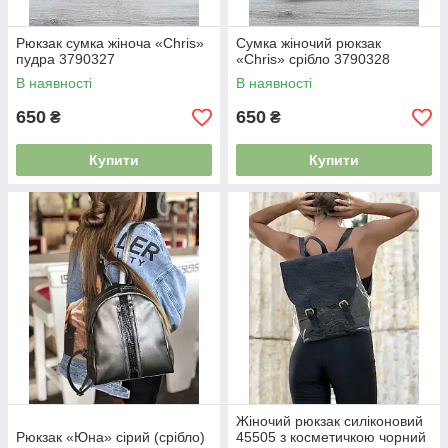
Рюкзак сумка жіноча «Chris»
Сумка жіночий рюкзак
пудра 3790327
«Chris» срібло 3790328
В наявності
В наявності
650
650
₴
₴
Купити
Купити
Жіночий рюкзак силіконовий
Рюкзак «Юна» сірий (срібло)
45505 з косметичкою чорний