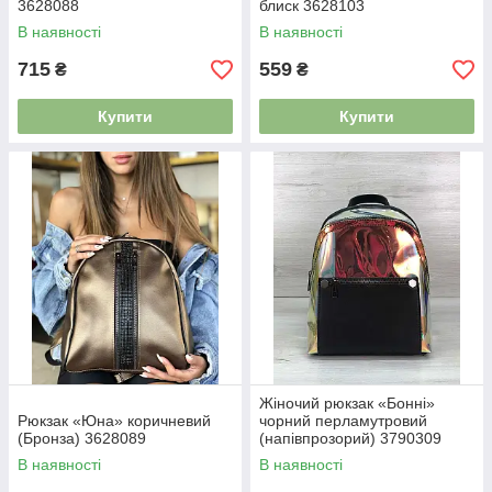
3628088
блиск 3628103
В наявності
В наявності
715
559
₴
₴
Купити
Купити
Жіночий рюкзак «Бонні»
Рюкзак «Юна» коричневий
чорний перламутровий
(Бронза) 3628089
(напівпрозорий) 3790309
В наявності
В наявності