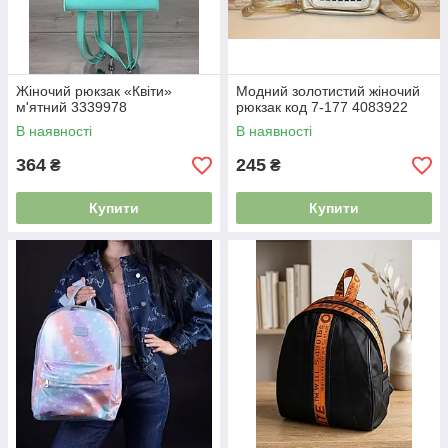
Жіночий рюкзак «Квіти»
Модний золотистий жіночий
м'ятний 3339978
рюкзак код 7-177 4083922
В наявності
В наявності
364
245
₴
₴
Купити
Купити