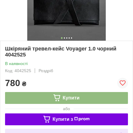
Шкіряний тревел-кейс Voyager 1.0 чорний
4042525
В наявності
Код: 4042525
Роздріб
780
₴
Купити
або
Купити з