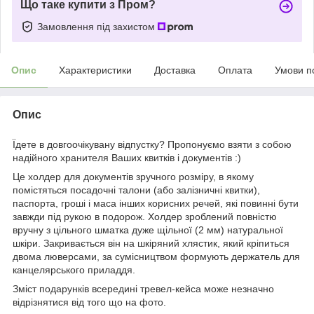
Що таке купити з Пром?
Замовлення під захистом
Опис
Характеристики
Доставка
Оплата
Умови п
Опис
Їдете в довгоочікувану відпустку? Пропонуємо взяти з собою
надійного хранителя Ваших квитків і документів :)
Це холдер для документів зручного розміру, в якому
помістяться посадочні талони (або залізничні квитки),
паспорта, гроші і маса інших корисних речей, які повинні бути
завжди під рукою в подорож. Холдер зроблений повністю
вручну з цільного шматка дуже щільної (2 мм) натуральної
шкіри. Закривається він на шкіряний хлястик, який кріпиться
двома люверсами, за сумісництвом формують держатель для
канцелярського приладдя.
Зміст подарунків всередині тревел-кейса може незначно
відрізнятися від того що на фото.