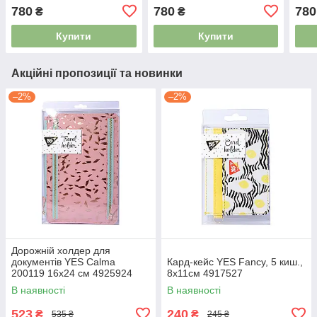
780
780
780
₴
₴
Купити
Купити
Акційні пропозиції та новинки
–2%
–2%
Дорожній холдер для
документів YES Calma
Кард-кейс YES Fancy, 5 киш.,
200119 16х24 см 4925924
8х11см 4917527
В наявності
В наявності
523
240
₴
₴
535 ₴
245 ₴