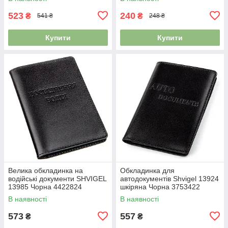
523
240
₴
₴
541 ₴
248 ₴
Купити
Купити
Велика обкладинка на
Обкладинка для
водійські документи SHVIGEL
автодокументів Shvigel 13924
13985 Чорна 4422824
шкіряна Чорна 3753422
В наявності
В наявності
573
557
₴
₴