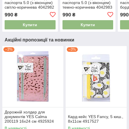
паспорта 5.0 (з віконцем)
паспорта 5.0 (з віконцем)
пасп
світло-коричнева 4042982
темно-коричнева 4042983
борд
404
990
990
990
₴
₴
Купити
Купити
Акційні пропозиції та новинки
–3%
–3%
Дорожній холдер для
документів YES Calma
Кард-кейс YES Fancy, 5 киш.,
200119 16х24 см 4925924
8х11см 4917527
В наявності
В наявності