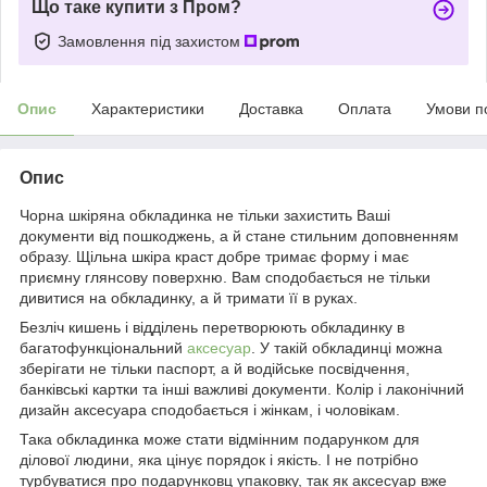
Що таке купити з Пром?
Замовлення під захистом
Опис
Характеристики
Доставка
Оплата
Умови п
Опис
Чорна шкіряна обкладинка не тільки захистить Ваші
документи від пошкоджень, а й стане стильним доповненням
образу. Щільна шкіра краст добре тримає форму і має
приємну глянсову поверхню. Вам сподобається не тільки
дивитися на обкладинку, а й тримати її в руках.
Безліч кишень і відділень перетворюють обкладинку в
багатофункціональний
аксесуар
. У такій обкладинці можна
зберігати не тільки паспорт, а й водійське посвідчення,
банківські картки та інші важливі документи. Колір і лаконічний
дизайн аксесуара сподобається і жінкам, і чоловікам.
Така обкладинка може стати відмінним подарунком для
ділової людини, яка цінує порядок і якість. І не потрібно
турбуватися про подарунковц упаковку, так як аксесуар вже