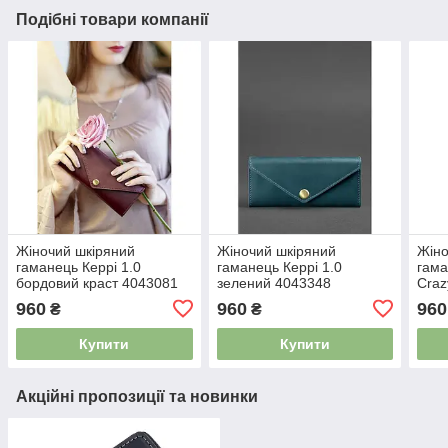
Подібні товари компанії
Жіночий шкіряний
Жіночий шкіряний
Жіно
гаманець Керрі 1.0
гаманець Керрі 1.0
гама
бордовий краст 4043081
зелений 4043348
Craz
960
960
960
₴
₴
Купити
Купити
Акційні пропозиції та новинки