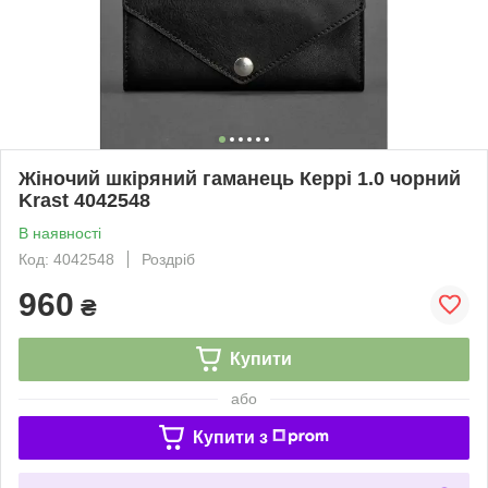
Жіночий шкіряний гаманець Керрі 1.0 чорний
Krast 4042548
В наявності
Код: 4042548
Роздріб
960
₴
Купити
або
Купити з