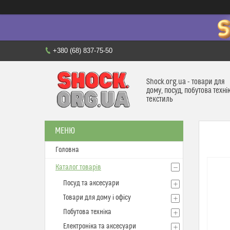
+380 (68) 837-75-50
Shock.org.ua - товари для
дому, посуд, побутова техні
текстиль
Головна
Каталог товарів
Посуд та аксесуари
Товари для дому і офісу
Побутова техніка
Електроніка та аксесуари