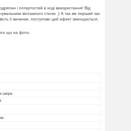
ряпин і потертостей в ході використання! Від
анувальники вінтажного стилю :) А так же перший час
ість її вичинки, поступово цей ефект зменшується,
того що на фото.
а шкіра
й
мм