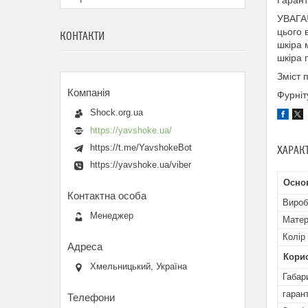
Гарант
УВАГА!
цього 
КОНТАКТИ
шкіра 
шкіра 
Зміст 
Фурніт
Shock.org.ua
https://yavshoke.ua/
https://t.me/YavshokeBot
ХАРАК
https://yavshoke.ua/viber
Осно
Вироб
Менеджер
Матер
Колір
Кори
Хмельницький, Україна
Габар
гарант