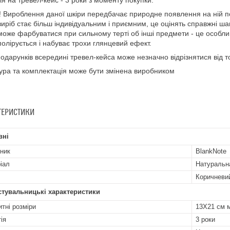
ія на тревел-кейс - 3 роки з моменту покупки.
 Вироблення даної шкіри передбачає природне появлення на ній под
виріб стає більш індивідуальним і приємним, це оцінять справжні ш
може фарбуватися при сильному терті об інші предмети - це особлив
полірується і набуває трохи глянцевий ефект.
подарунків всередині тревел-кейса може незначно відрізнятися від 
ура та комплектація може бути змінена виробником
ТЕРИСТИКИ
вні
ник
BlankNote
іал
Натуральн
Коричневи
стувальницькі характеристики
итні розміри
13X21 см 
ія
3 роки