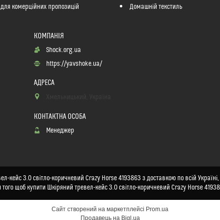
 для комерційних пропозицій
Домашній текстиль
Shock.org.ua
https://yavshoke.ua/
Хмельницький, Україна
Менеджер
л-кейс 3.0 світло-коричневий Crazy Horse 4193863 з доставкою по всій Україні, 
 того щоб купити Шкіряний тревел-кейс 3.0 світло-коричневий Crazy Horse 4193
Сайт створений на маркетплейсі
Prom.ua
Продавець на Bigl.ua