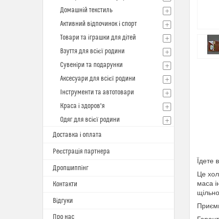
Домашній текстиль
Активний відпочинок і спорт
Товари та іграшки для дітей
Взуття для всієї родини
Сувеніри та подарунки
Аксесуари для всієї родини
Інструменти та автотовари
Краса і здоров'я
Одяг для всієї родини
Доставка і оплата
Реєстрація партнера
Їдете 
Дропшиппінг
Це хол
маса і
Контакти
щільно
Відгуки
Приємн
Про нас