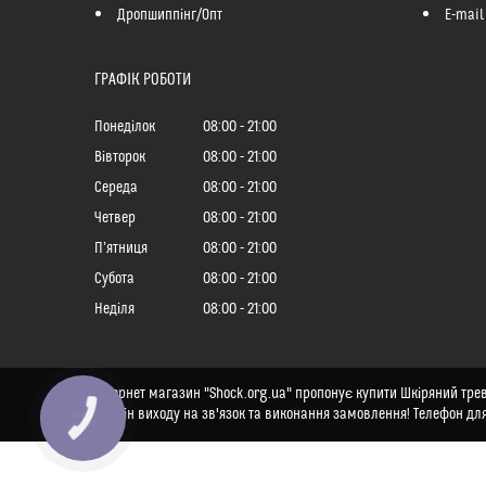
Дропшиппінг/Опт
E-mail
ГРАФІК РОБОТИ
Понеділок
08:00
21:00
Вівторок
08:00
21:00
Середа
08:00
21:00
Четвер
08:00
21:00
Пʼятниця
08:00
21:00
Субота
08:00
21:00
Неділя
08:00
21:00
Інтернет магазин "Shock.org.ua" пропонує купити Шкіряний треве
термін виходу на зв'язок та виконання замовлення! Телефон для
КНОПКА
ЗВ'ЯЗКУ