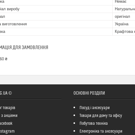
бка
Немає
іал виробу
Натуральна
нал
оригінал
а виготовлення
Україна
вка
Крафтова 
МАЦІЯ ДЛЯ ЗАМОВЛЕННЯ
60 ₴
G.UA ©
ОСНОВНІ РОЗДІЛИ
г товарів
Посуд і аксесуари
 з акціями
Товари для дому та офісу
acebook
Побутова техніка
nstagram
Електроніка та аксесуари