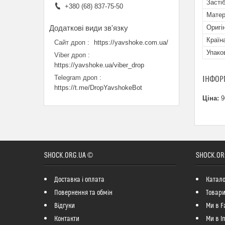
Засті
+380 (68) 837-75-50
Матер
Оригі
Країн
Сайт дроп
https://yavshoke.com.ua/
Упако
Viber дроп
https://yavshoke.ua/viber_drop
Telegram дроп
ІНФОР
https://t.me/DropYavshokeBot
Ціна:
9
SHOCK.ORG.UA ©
SHOCK.OR
Доставка і оплата
Катало
Повернення та обмін
Товари
Відгуки
Ми в F
Контакти
Ми в I