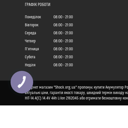
ГРАФІК РОБОТИ
Понеділок
08:00
21:00
Вівторок
08:00
21:00
Середа
08:00
21:00
Четвер
08:00
21:00
Пʼятниця
08:00
21:00
Субота
08:00
21:00
Неділя
08:00
21:00
Інтернет магазин "Shock.org.ua" пропонує купити Акумулятор Powe
актуальні ціни, гарантія якості товару, швидкий термін виходу 
HIT-14.4(C) 14.4V 4Ah LiIon 2162045 або отримати безкоштовну ко