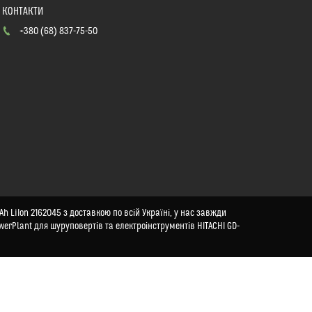
+380 (68) 837-75-50
h LiIon 2162045 з доставкою по всій Україні, у нас завжди
werPlant для шуруповертів та електроінструментів HITACHI GD-