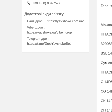
+380 (68) 837-75-50
Гаранті
Сайт дроп
https://yavshoke.com.ua/
Можна 
Viber дроп
https://yavshoke.ua/viber_drop
HITAC
Telegram дроп
32908
https://t.me/DropYavshokeBot
BSL 14
Сумісн
HITAC
C 14D
CG 14
CK 14
DH 14