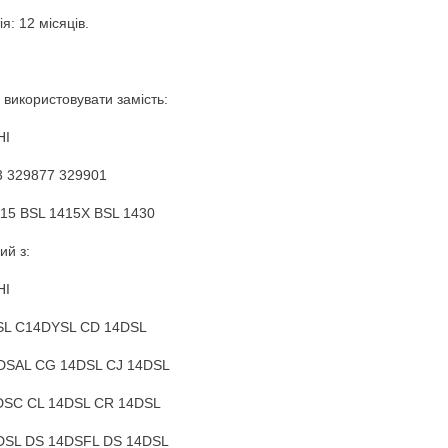
я: 12 місяців.
використовувати замість:
HI
3 329877 329901
15 BSL 1415X BSL 1430
ий з:
HI
SL C14DYSL CD 14DSL
DSAL CG 14DSL CJ 14DSL
DSC CL 14DSL CR 14DSL
DSL DS 14DSFL DS 14DSL