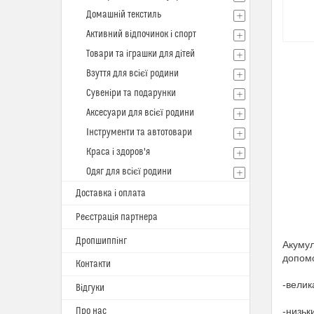
Домашній текстиль
Активний відпочинок і спорт
Товари та іграшки для дітей
Взуття для всієї родини
Сувеніри та подарунки
Аксесуари для всієї родини
Інструменти та автотовари
Краса і здоров'я
Одяг для всієї родини
Доставка і оплата
Реєстрація партнера
Дропшиппінг
Акумул
допомо
Контакти
-велик
Відгуки
Про нас
-низьк