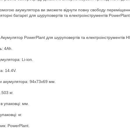
омогою акумулятора ви зможете відчути повну свободу переміщення 
яторні батареї для шуруповертів та електроінструментів PowerPlan
 Акумулятор PowerPlant для шуруповертів та електроінструментів HI
ь: 4Ah.
умулятора: Li-ion.
а: 14.4V.
и акумулятора: 94x73x69 мм.
.503 кг.
 в упаковці: мм.
упаковці: кг.
ик: PowerPlant.