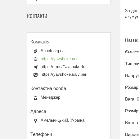
За доп
КОНТАКТИ
акумул
Назва:
Shock.org.ua
Ємніст
https://yavshoke.ua/
Тип ак
https://t.me/YavshokeBot
https://yavshoke.ua/viber
Напруг
Розмір
Менеджер
Вага: 0
Розмір
Хмельницький, Україна
Вага в 
Виробн