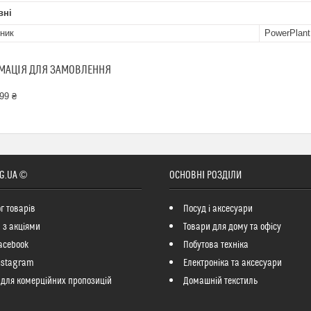
вні
ник
PowerPlant
МАЦІЯ ДЛЯ ЗАМОВЛЕННЯ
99 ₴
G.UA ©
ОСНОВНІ РОЗДІЛИ
г товарів
Посуд і аксесуари
 з акціями
Товари для дому та офісу
acebook
Побутова техніка
nstagram
Електроніка та аксесуари
 для комерційних пропозицій
Домашній текстиль