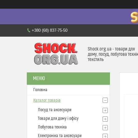
+380 (68) 837-75-50
Shock.org.ua - товари для
дому, посуд, побутова техні
текстиль
Головна
Каталог товарів
Посуд та аксесуари
Товари для дому і офісу
Побутова техніка
Електроніка та аксесуари