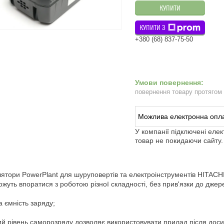
КУПИТИ
КУПИТИ З
+380 (68) 837-75-50
повернення товару протягом
У компанії підключені еле
товар не покидаючи сайту.
ятори PowerPlant для шуруповертів та електроінструментів HITACHI
жуть впоратися з роботою різної складності, без прив'язки до дже
а ємність заряду;
ий рівень саморозряду дозволяє використовувати прилад після доси