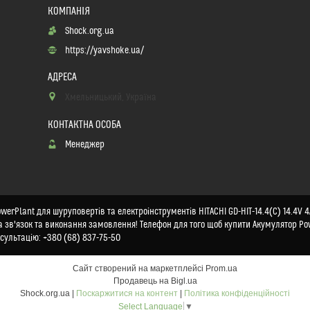
Shock.org.ua
https://yavshoke.ua/
Хмельницький, Україна
Менеджер
rPlant для шуруповертів та електроінструментів HITACHI GD-HIT-14.4(C) 14.4V 4A
на зв'язок та виконання замовлення! Телефон для того щоб купити Акумулятор Po
нсультацію: +380 (68) 837-75-50
Сайт створений на маркетплейсі
Prom.ua
Продавець на Bigl.ua
Shock.org.ua |
Поскаржитися на контент
|
Політика конфіденційності
Select Language
▼