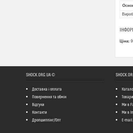
Осно
Вироб
ІНФОР
Ціна:
9
SHOCK.ORG.UA ©
SHOCK.OR
Доставка і оплата
Катало
Повернення та обмін
Товари
Відгуки
Ми в F
Контакти
Ми в I
Дропшиппінг/Опт
E-mail