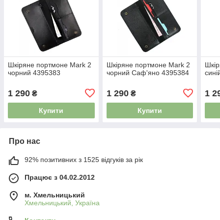
Шкіряне портмоне Mark 2
Шкіряне портмоне Mark 2
Шкір
чорний 4395383
чорний Саф'яно 4395384
сині
1 290
1 290
1 2
₴
₴
Купити
Купити
Про нас
92% позитивних з 1525 відгуків за рік
Працює з 04.02.2012
м. Хмельницький
Хмельницький, Україна