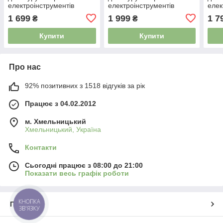
електроінструментів
електроінструментів
елек
BLACK&DECKER 2.0Ah
BLACK&DECKER 14.4V
20V 
1 699
1 999
1 7
₴
₴
(BD-L18A) 4769706
2.0Ah Ni-MH (A9262)
476
4006146
Купити
Купити
Про нас
92% позитивних з 1518 відгуків за рік
Працює з 04.02.2012
м. Хмельницький
Хмельницький, Україна
Контакти
Сьогодні працює з 08:00 до 21:00
Показати весь графік роботи
КНОПКА
Про нас
ЗВ'ЯЗКУ