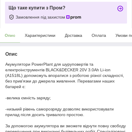
Що таке купити з Пром?
Замовлення під захистом
Опис
Характеристики
Доставка
Оплата
Умови п
Опис
Акумулятори PowerPlant для шуруповертів та
електроінструментів BLACK&DECKER 20V 3.0Ah Li-ion
(A1518L) допоможуть впоратися з роботою різної складності,
без прив'язки до джерела живлення. Перевагами наших
батарей є:
-велика ємність заряду;
-низький рівень саморозряду дозволяє використовувати
прилад після досить тривалого простою.
За допомогою акумулятора ви зможете відчути повну свободу
переміщення при виконанні будівельних робіт. Спеціалізовані