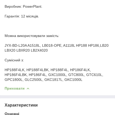
Виробник: PowerPlant.
Гарантія: 12 місяців.
Можна використовувати замість:
JYX-BD-L20A A1518L, LB018-OPE, A1118L HP188 HP186,LB20
LBX20 LBXR20 LB2X4020
Сумісний з:
HP188F4LK, HP188F4LBK, HP188F4L, HP186F4LK,
HP186F4LBK, HP186F4L, GXC1000L, GTC800L, GTC610L,
GPC1800L, GLC2500L, GKC1817L, GKC1000L
Приховати
Характеристики
Основні