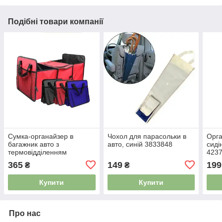
Подібні товари компанії
Сумка-органайзер в
Чохол для парасольки в
Орга
багажник авто з
авто, синій 3833848
сиді
термовідділенням
423
4404404
365
149
199
₴
₴
Купити
Купити
Про нас