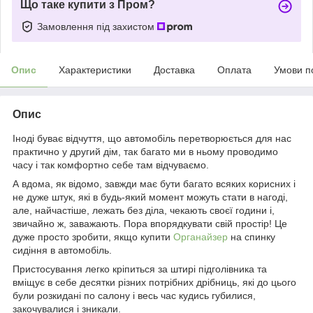
Що таке купити з Пром?
Замовлення під захистом
Опис
Характеристики
Доставка
Оплата
Умови п
Опис
Іноді буває відчуття, що автомобіль перетворюється для нас
практично у другий дім, так багато ми в ньому проводимо
часу і так комфортно себе там відчуваємо.
А вдома, як відомо, завжди має бути багато всяких корисних і
не дуже штук, які в будь-який момент можуть стати в нагоді,
але, найчастіше, лежать без діла, чекають своєї години і,
звичайно ж, заважають. Пора впорядкувати свій простір! Це
дуже просто зробити, якщо купити
Органайзер
на спинку
сидіння в автомобіль.
Пристосування легко кріпиться за штирі підголівника та
вміщує в себе десятки різних потрібних дрібниць, які до цього
були розкидані по салону і весь час кудись губилися,
закочувалися і зникали.