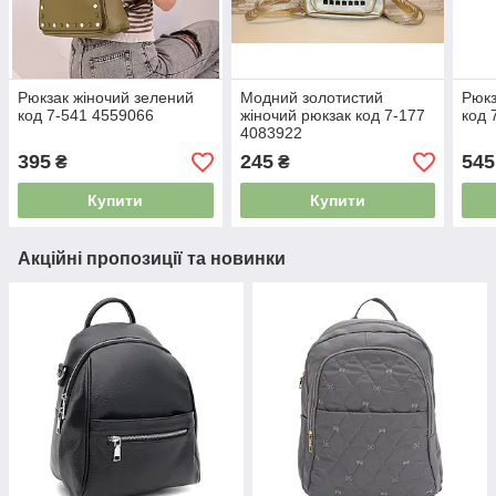
Рюкзак жіночий зелений
Модний золотистий
Рюкз
код 7-541 4559066
жіночий рюкзак код 7-177
код 
4083922
395
245
545
₴
₴
Купити
Купити
Акційні пропозиції та новинки