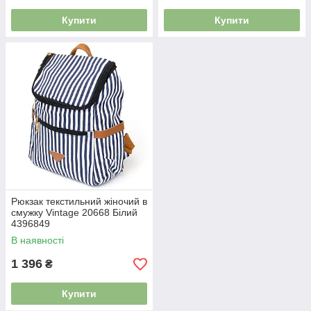
Купити
Купити
Рюкзак текстильний жіночий в
смужку Vintage 20668 Білий
4396849
В наявності
1 396
₴
Купити