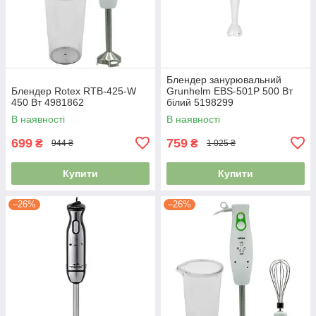
Блендер занурювальний
Блендер Rotex RTB-425-W
Grunhelm EBS-501Р 500 Вт
450 Вт 4981862
білий 5198299
В наявності
В наявності
699
759
₴
₴
944 ₴
1 025 ₴
Купити
Купити
–26%
–26%