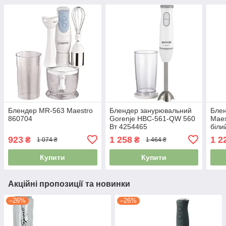
Блендер MR-563 Maestro
Блендер занурювальний
Блен
860704
Gorenje HBС-561-QW 560
Maes
Вт 4254465
біли
923
1 258
1 2
₴
₴
1 074 ₴
1 464 ₴
Купити
Купити
Акційні пропозиції та новинки
–26%
–26%