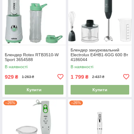
Блендер занурювальний
Блендер Rotex RTB3510-W
Electrolux E4HB1-6GG 600 Вт
Sport 3654588
4186044
В наявності
В наявності
929
1 799
₴
₴
1 263 ₴
2 437 ₴
Купити
Купити
–26%
–26%