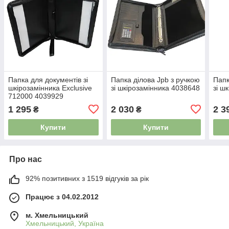
Папка для документів зі
Папка ділова Jpb з ручкою
Папк
шкірозамінника Exclusive
зі шкірозамінника 4038648
зі ш
712000 4039929
1 295
2 030
2 3
₴
₴
Купити
Купити
Про нас
92% позитивних з 1519 відгуків за рік
Працює з 04.02.2012
м. Хмельницький
Хмельницький, Україна