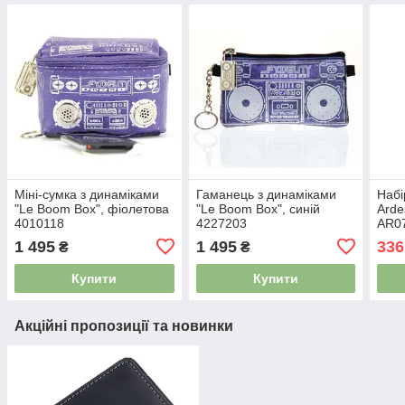
Міні-сумка з динаміками
Гаманець з динаміками
Набі
"Le Boom Box", фіолетова
"Le Boom Box", синій
Arde
4010118
4227203
AR07
пред
1 495
1 495
336
₴
₴
Купити
Купити
Акційні пропозиції та новинки