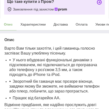
Що таке купити з Пром?
Замовлення під захистом
Опис
Характеристики
Доставка
Оплата
Умови п
Опис
Варто Вам тільки захотіти, і цей гаманець голосно
заспіває Вашу улюблену пісеньку.
У нього вбудовані функціональні динаміки з
підсилювачем, які підключаються до програвача
або телефону з роз'ємом 3,5 мм, а також
підходять до iPhone та iPod.
Зворотний бік гаманця має прозоре віконце,
завдяки якому Ви зможете, не виймаючи телефон
або плеєр, побачити, що зараз програється.
Працює від батарейок АА.
Відмінне придбання, яке надійно прослужить довгі