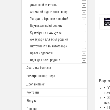
Домашній текстиль
Активний відпочинок і спорт
Товари та іграшки для дітей
Взуття для всієї родини
Сувеніри та подарунки
Аксесуари для всієї родини
Інструменти та автотовари
Краса і здоров'я
Одяг для всієї родини
Доставка і оплата
Реєстрація партнера
Варто
Дропшиппінг
У
Контакти
тел
З
Відгуки
пле
П
Про нас