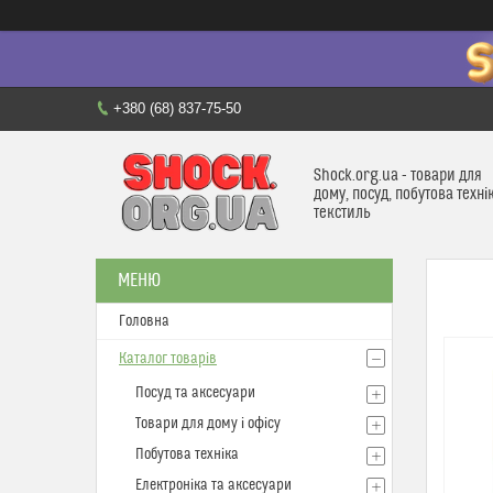
+380 (68) 837-75-50
Shock.org.ua - товари для
дому, посуд, побутова техні
текстиль
Головна
Каталог товарів
Посуд та аксесуари
Товари для дому і офісу
Побутова техніка
Електроніка та аксесуари