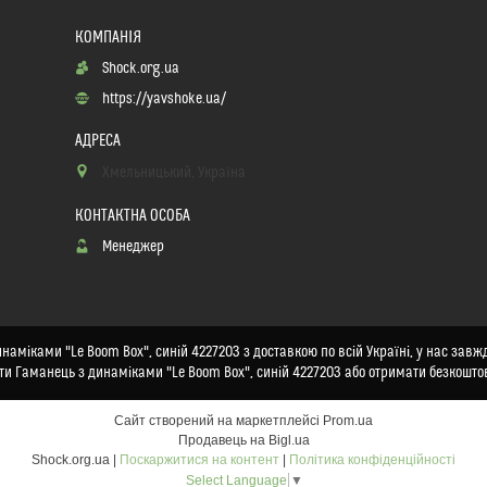
Shock.org.ua
https://yavshoke.ua/
Хмельницький, Україна
Менеджер
аміками "Le Boom Box", синій 4227203 з доставкою по всій Україні, у нас завжд
ти Гаманець з динаміками "Le Boom Box", синій 4227203 або отримати безкошто
Сайт створений на маркетплейсі
Prom.ua
Продавець на Bigl.ua
Shock.org.ua |
Поскаржитися на контент
|
Політика конфіденційності
Select Language
▼