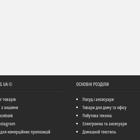
G.UA ©
ОСНОВНІ РОЗДІЛИ
г товарів
Посуд і аксесуари
 з акціями
Товари для дому та офісу
acebook
Побутова техніка
nstagram
Електроніка та аксесуари
 для комерційних пропозицій
Домашній текстиль