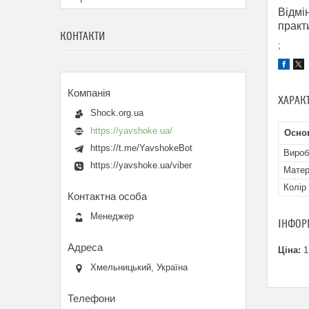
Відмі
практ
КОНТАКТИ
;
ХАРАК
Shock.org.ua
https://yavshoke.ua/
Осно
https://t.me/YavshokeBot
Вироб
https://yavshoke.ua/viber
Матер
Колір
Менеджер
ІНФОР
Ціна:
1
Хмельницький, Україна