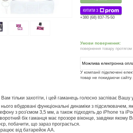
КУПИТИ З
+380 (68) 837-75-50
повернення товару протягом
У компанії підключені еле
товар не покидаючи сайту.
 Вам тільки захотіти, і цей гаманець голосно заспіває Вашу 
 нього вбудовані функціональні динаміки з підсилювачем, я
ефону з роз'ємом 3,5 мм, а також підходять до iPhone та iPo
воротний бік гаманця має прозоре віконце, завдяки якому 
єр, побачити, що зараз програється.
рацює від батарейок АА.