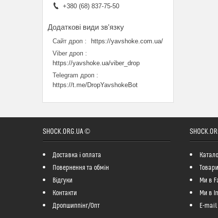
+380 (68) 837-75-50
Сайт дроп
https://yavshoke.com.ua/
Viber дроп
https://yavshoke.ua/viber_drop
Telegram дроп
https://t.me/DropYavshokeBot
SHOCK.ORG.UA ©
SHOCK.OR
Доставка і оплата
Катало
Повернення та обмін
Товари
Відгуки
Ми в F
Контакти
Ми в I
Дропшиппінг/Опт
E-mail