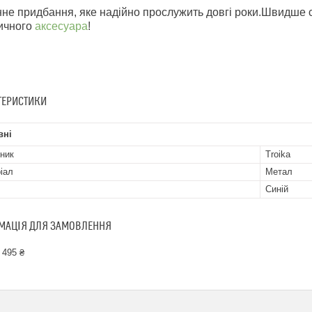
нне придбання, яке надійно прослужить довгі роки.Швидше с
ичного
аксесуара
!
ТЕРИСТИКИ
вні
ник
Troika
іал
Метал
Синій
МАЦІЯ ДЛЯ ЗАМОВЛЕННЯ
 495 ₴