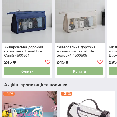
Універсальна дорожня
Універсальна дорожня
Міст
косметичка Travel Life.
косметичка Travel Life.
косм
Синій 4500504
Бежевий 4500505
Easy
245
245
295
₴
₴
Купити
Купити
Акційні пропозиції та новинки
–48%
–32%