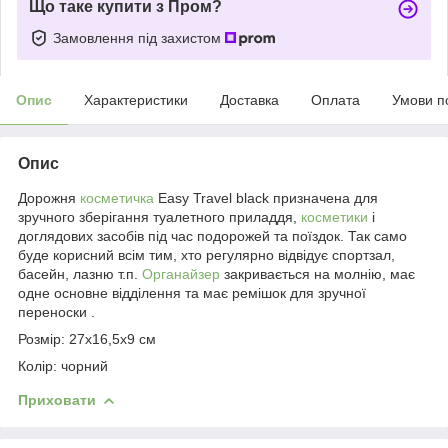
Що таке купити з Пром?
Замовлення під захистом
Опис
Характеристики
Доставка
Оплата
Умови п
Опис
Дорожня
косметичка
Easy Travel black призначена для
зручного зберігання туалетного приладдя,
косметики
і
доглядових засобів під час подорожей та поїздок. Так само
буде корисний всім тим, хто регулярно відвідує спортзал,
басейн, лазню т.п.
Органайзер
закривається на молнію, має
одне основне відділення та має ремішок для зручної
переноски .
Розмір: 27х16,5х9 см
Колір: чорний
Приховати