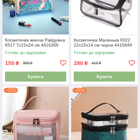
Косметичка жіноча Райдужна
Косметичка Маленька 8322
8317 7х15х24 см 4416369
22х15х14 см чорна 4415849
Готово до відправки
Готово до відправки
155
280
₴
₴
300 ₴
410 ₴
Купити
Купити
–31%
–31%