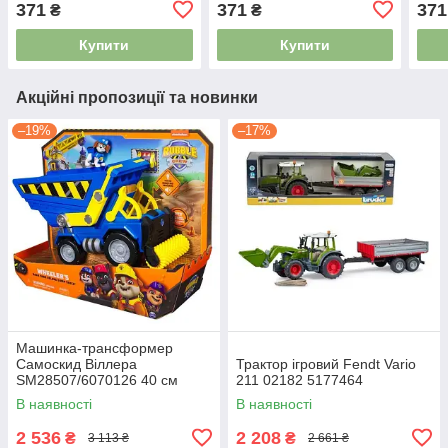
371
371
371
₴
₴
Купити
Купити
Акційні пропозиції та новинки
–19%
–17%
Машинка-трансформер
Самоскид Віллера
Трактор ігровий Fendt Vario
SM28507/6070126 40 см
211 02182 5177464
4976896
В наявності
В наявності
2 536
2 208
₴
₴
3 113 ₴
2 661 ₴