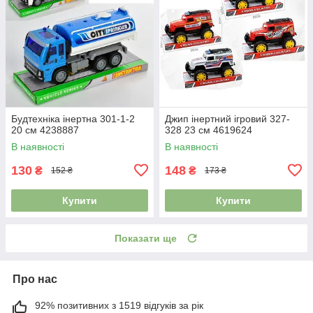
Будтехніка інертна 301-1-2
Джип інертний ігровий 327-
20 см 4238887
328 23 см 4619624
В наявності
В наявності
130
148
₴
₴
152 ₴
173 ₴
Купити
Купити
Показати ще
Про нас
92% позитивних з 1519 відгуків за рік