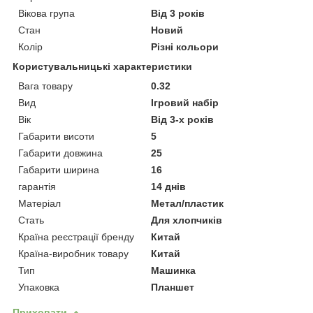
Вікова група
Від 3 років
Стан
Новий
Колір
Різні кольори
Користувальницькі характеристики
Вага товару
0.32
Вид
Ігровий набір
Вік
Від 3-х років
Габарити висоти
5
Габарити довжина
25
Габарити ширина
16
гарантія
14 днів
Матеріал
Метал/пластик
Стать
Для хлопчиків
Країна реєстрації бренду
Китай
Країна-виробник товару
Китай
Тип
Машинка
Упаковка
Планшет
Приховати