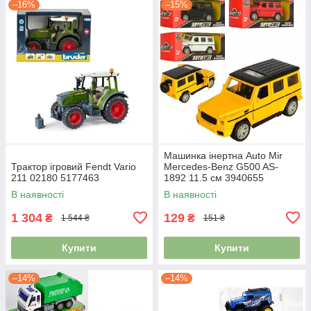
–16%
–15%
Машинка інертна Auto Mir
Трактор ігровий Fendt Vario
Mercedes-Benz G500 AS-
211 02180 5177463
1892 11.5 см 3940655
В наявності
В наявності
1 304
129
₴
₴
1 544 ₴
151 ₴
Купити
Купити
–14%
–14%