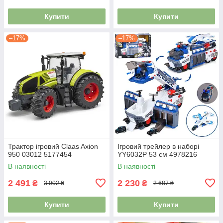
Купити
Купити
–17%
–17%
Трактор ігровий Claas Axion
Ігровий трейлер в наборі
950 03012 5177454
YY6032P 53 см 4978216
В наявності
В наявності
2 491
2 230
₴
₴
3 002 ₴
2 687 ₴
Купити
Купити