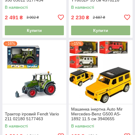
В наявності
В наявності
2 491
2 230
₴
₴
3 002 ₴
2 687 ₴
Купити
Купити
–16%
–15%
Машинка інертна Auto Mir
Трактор ігровий Fendt Vario
Mercedes-Benz G500 AS-
211 02180 5177463
1892 11.5 см 3940655
В наявності
В наявності