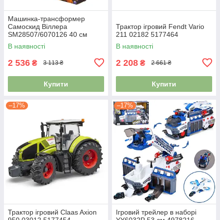
Машинка-трансформер
Самоскид Віллера
Трактор ігровий Fendt Vario
SM28507/6070126 40 см
211 02182 5177464
4976896
В наявності
В наявності
2 536
2 208
₴
₴
3 113 ₴
2 661 ₴
Купити
Купити
–17%
–17%
Трактор ігровий Claas Axion
Ігровий трейлер в наборі
950 03012 5177454
YY6032P 53 см 4978216