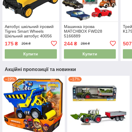
Автобус шкільний ігровий
Машинка ігрова
Тре
Tigres Smart Wheels
MATCHBOX FWD28
K179
Шкільний автобус 40056
5166889
26 см 5124185
175
244
507
₴
₴
204 ₴
284 ₴
Купити
Купити
Акційні пропозиції та новинки
–19%
–17%