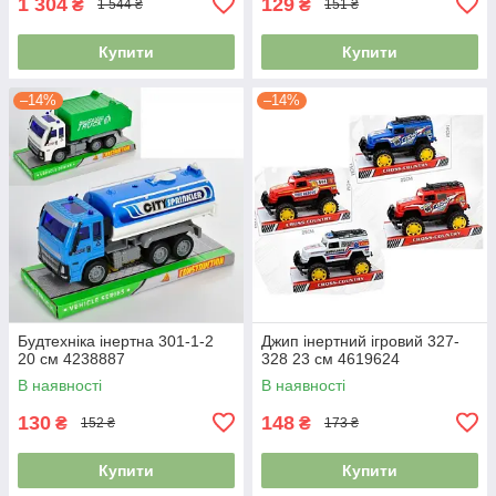
1 304
129
₴
₴
1 544 ₴
151 ₴
Купити
Купити
–14%
–14%
Будтехніка інертна 301-1-2
Джип інертний ігровий 327-
20 см 4238887
328 23 см 4619624
В наявності
В наявності
130
148
₴
₴
152 ₴
173 ₴
Купити
Купити