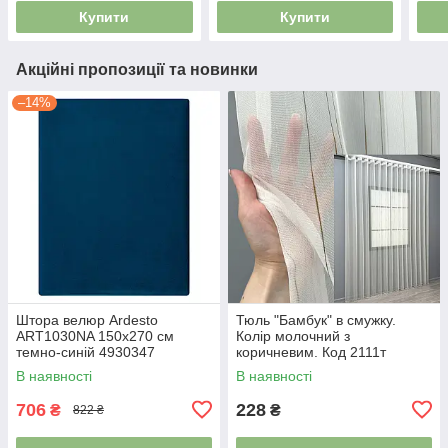
5138636
Купити
Купити
Акційні пропозиції та новинки
–14%
Штора велюр Ardesto
Тюль "Бамбук" в смужку.
ART1030NA 150х270 см
Колір молочний з
темно-синій 4930347
коричневим. Код 2111т
5262987
В наявності
В наявності
706
228
₴
₴
822 ₴