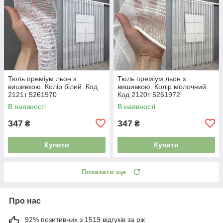
Тюль преміум льон з
Тюль преміум льон з
вишивкою. Колір білий. Код
вишивкою. Колір молочний.
2121т 5261970
Код 2120т 5261972
В наявності
В наявності
347
347
₴
₴
Купити
Купити
Показати ще
Про нас
92% позитивних з 1519 відгуків за рік