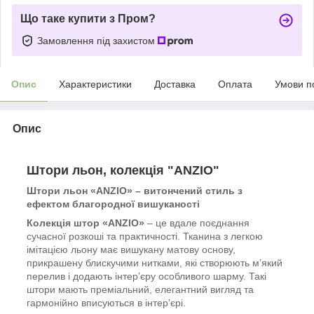
Що таке купити з Пром?
Замовлення під захистом
Опис
Характеристики
Доставка
Оплата
Умови п
Опис
Штори льон, колекція "ANZIO"
Штори льон «ANZIO» – витончений стиль з
ефектом благородної вишуканості
Колекція штор «ANZIO»
– це вдале поєднання
сучасної розкоші та практичності. Тканина з легкою
імітацією льону має вишукану матову основу,
прикрашену блискучими нитками, які створюють м’який
перелив і додають інтер’єру особливого шарму. Такі
штори мають преміальний, елегантний вигляд та
гармонійно вписуються в інтер’єрі.