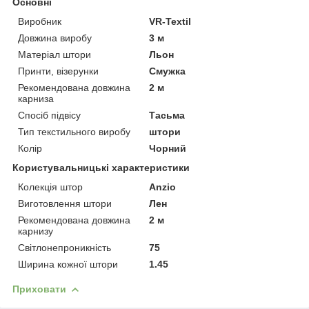
Основні
Виробник
VR-Textil
Довжина виробу
3 м
Матеріал штори
Льон
Принти, візерунки
Смужка
Рекомендована довжина
2 м
карниза
Спосіб підвісу
Тасьма
Тип текстильного виробу
штори
Колір
Чорний
Користувальницькі характеристики
Колекція штор
Anzio
Виготовлення штори
Лен
Рекомендована довжина
2 м
карнизу
Світлонепроникність
75
Ширина кожної штори
1.45
Приховати