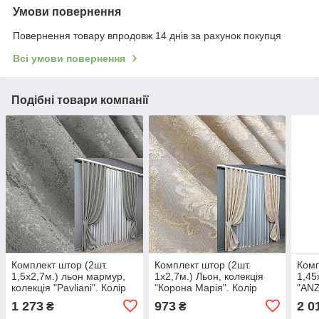
Умови повернення
Повернення товару впродовж 14 днів за рахунок покупця
Всі умови повернення
Подібні товари компанії
Комплект штор (2шт.
Комплект штор (2шт.
Комп
1,5х2,7м.) льон мармур,
1х2,7м.) Льон, колекція
1,45
колекція "Pavliani". Колір
"Корона Марія". Колір
"ANZ
сірий. Код 1665ш 33-0554
світло-сірий з золотистим.
сіри
1 273
973
2 0
₴
₴
5014854
Код 1268ш 31-535
1305