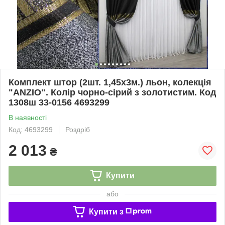
Комплект штор (2шт. 1,45х3м.) льон, колекція
"ANZIO". Колір чорно-сірий з золотистим. Код
1308ш 33-0156 4693299
В наявності
Код: 4693299
Роздріб
2 013
₴
Купити
або
Купити з