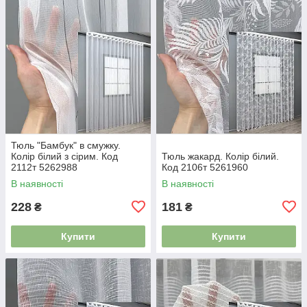
Тюль "Бамбук" в смужку.
Колір білий з сірим. Код
Тюль жакард. Колір білий.
2112т 5262988
Код 2106т 5261960
В наявності
В наявності
228
181
₴
₴
Купити
Купити