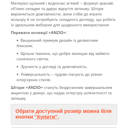
Матеріал щільний і водночас м’який – формує красиві,
об’ємні складки та дарує відчуття затишку. Штори
вирізняється довговічністю, вони стійкі до втрати
кольору й не потребують складного догляду, що робить
їх ідеальним вибором для щоденного використання.
Переваги колекції «ANZIO»:
Вишуканий преміум дизайн із делікатним
блиском;
Щільна тканина, що добре захищає від зайвого
сонячного світла;
Зручність у догляді та довговічність;
Універсальність – чудово пасують до різних
інтер’єрних стилів.
Штори «ANZIO»
стануть бездоганним завершальним
акцентом у декорі, що надає інтер’єру шляхетності та
затишку.
Обрати доступний розмір можна біля
кнопки
"Купити"
.