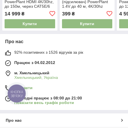
PowerPlant HDMI 4K/30hz,
(підсилювач) PowerPlant
Powe
до 150м, через CAT5E/6
1.4V до 40 м, 4K/30hz
до 1
(HDES150-KVM) 4251090
(HDRE1) 3882568
(HD
14 999
399
4 5
₴
₴
Купити
Купити
Про нас
92% позитивних з 1526 відгуків за рік
Працює з 04.02.2012
м. Хмельницький
Хмельницький, Україна
Контакти
КНОПКА
ЗВ'ЯЗКУ
Сьогодні працює з 08:00 до 21:00
Показати весь графік роботи
Про нас