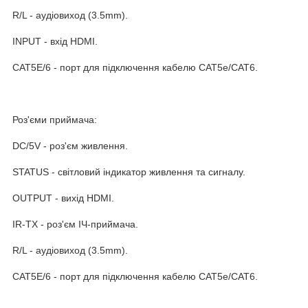
R/L - аудіовиход (3.5mm).
INPUT - вхід HDMI.
CAT5E/6 - порт для підключення кабелю CAT5e/CAT6.
Роз'єми приймача:
DC/5V - роз'єм живлення.
STATUS - світловий індикатор живлення та сигналу.
OUTPUT - вихід HDMI.
IR-TX - роз'єм ІЧ-приймача.
R/L - аудіовиход (3.5mm).
CAT5E/6 - порт для підключення кабелю CAT5e/CAT6.