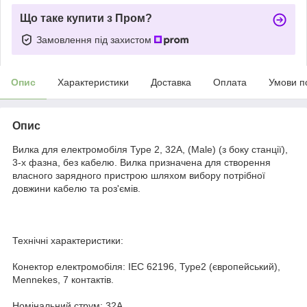
Що таке купити з Пром?
Замовлення під захистом
Опис
Характеристики
Доставка
Оплата
Умови п
Опис
Вилка для електромобіля Type 2, 32А, (Male) (з боку станції),
3-х фазна, без кабелю. Вилка призначена для створення
власного зарядного пристрою шляхом вибору потрібної
довжини кабелю та роз'ємів.
Технічні характеристики:
Конектор електромобіля: IEC 62196, Type2 (європейський),
Mennekes, 7 контактів.
Номінальний струм: 32А.