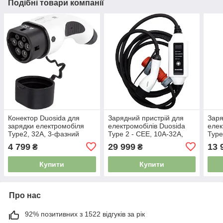
Подібні товари компанії
Конектор Duosida для
Зарядний пристрій для
Заря
зарядки електромобіля
електромобілів Duosida
елек
Type2, 32A, 3-фазний
Type 2 - CEE, 10A-32A,
Type
4267707
22кВт, 3-фазний, 5м
16A,
4 799
29 999
13 
₴
₴
4267723
445
Купити
Купити
Про нас
92% позитивних з 1522 відгуків за рік