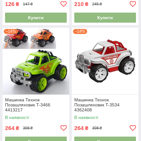
126
210
₴
₴
147 ₴
245 ₴
Купити
Купити
–14%
–14%
Машинка Технок
Машинка Технок
Позашляховик T-3466
Позашляховик T-3534
4413217
4362408
В наявності
В наявності
264
264
₴
₴
308 ₴
308 ₴