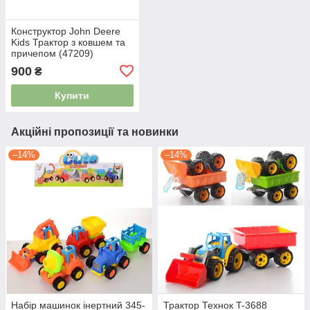
Конструктор John Deere
Kids Трактор з ковшем та
причепом (47209)
4242955
900
₴
Купити
Акційні пропозиції та новинки
–14%
–14%
Набір машинок інертний 345-
Трактор Технок T-3688