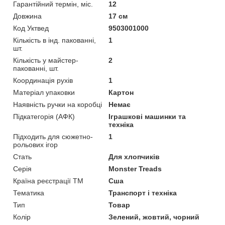
Гарантійний термін, міс.
12
Довжина
17 см
Код Уктвед
9503001000
Кількість в інд. пакованні,
1
шт.
Кількість у майстер-
2
пакованні, шт.
Координація рухів
1
Матеріал упаковки
Картон
Наявність ручки на коробці
Немає
Підкатегорія (АФК)
Іграшкові машинки та
техніка
Підходить для сюжетно-
1
рольових ігор
Стать
Для хлопчиків
Серія
Monster Treads
Країна реєстрації ТМ
Сша
Тематика
Транспорт і техніка
Тип
Товар
Колір
Зелений, жовтий, чорний