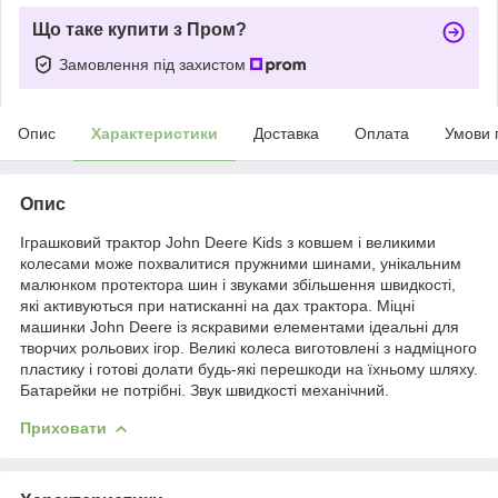
Що таке купити з Пром?
Замовлення під захистом
Опис
Характеристики
Доставка
Оплата
Умови 
Опис
Іграшковий трактор John Deere Kids з ковшем і великими
колесами може похвалитися пружними шинами, унікальним
малюнком протектора шин і звуками збільшення швидкості,
які активуються при натисканні на дах трактора. Міцні
машинки John Deere із яскравими елементами ідеальні для
творчих рольових ігор. Великі колеса виготовлені з надміцного
пластику і готові долати будь-які перешкоди на їхньому шляху.
Батарейки не потрібні. Звук швидкості механічний.
Приховати