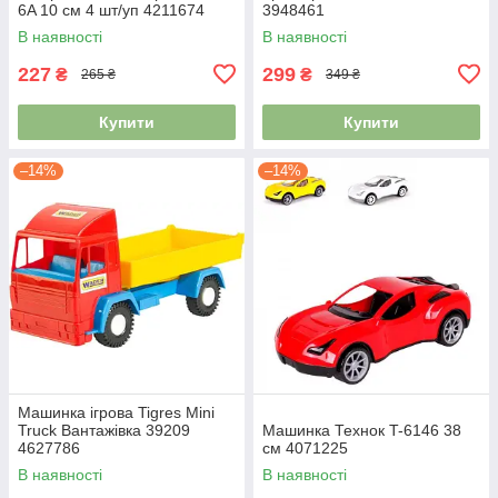
6A 10 см 4 шт/уп 4211674
3948461
В наявності
В наявності
227
299
₴
₴
265 ₴
349 ₴
Купити
Купити
–14%
–14%
Машинка ігрова Tigres Mini
Truck Вантажівка 39209
Машинка Технок T-6146 38
4627786
см 4071225
В наявності
В наявності