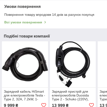
Умови повернення
Повернення товару впродовж 14 днів за рахунок покупця
Всі умови повернення
Подібні товари компанії
Зарядний кабель HiSmart
Зарядний пристрій для
Заря
для електромобілів Tesla -
електромобілів Duosida
елек
Type 2, 32A, 7.2kW, 1-
Type 2 - Schuko (220V),
Type
фазний, 5м 4915347
16A, 3.6кВт, 1-фазний, 5м
16A,
9 999
13 999
13 
₴
₴
4454777
445