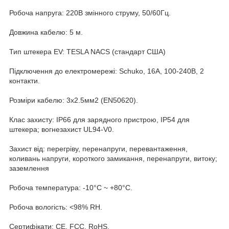
Робоча напруга: 220В змінного струму, 50/60Гц.
Довжина кабелю: 5 м.
Тип штекера EV: TESLA NACS (стандарт США)
Підключення до електромережі: Schuko, 16А, 100-240В, 2
контакти.
Розміри кабелю: 3х2.5мм2 (EN50620).
Клас захисту: IP66 для зарядного пристрою, IP54 для
штекера; вогнезахист UL94-V0.
Захист від: перегріву, перенапруги, перевантаження,
коливань напруги, короткого замикання, перенапруги, витоку;
заземлення
Робоча температура: -10°C ~ +80°C.
Робоча вологість: <98% RH.
Сертифікати: CE, FCC, RoHS.