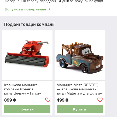
Повернення товару впродовж 14 днів за рахунок покупця
Всі умови повернення
Подібні товари компанії
Іграшкова машинка
Машинка Метр RESTEQ
комбайн Френк з
— іграшкова машинка-
мультфільму «Тачки»
тягач Mater з мультфільму
RESTEQ, 125×105×55 мм
Тачки (Cars), автомобіль 8
899
499
₴
₴
— фігурка Frank Harvester
см, ABS пластик 4912106
із Cars 4912495
Купити
Купити