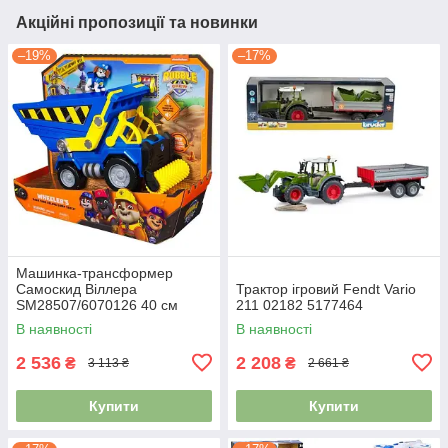
Акційні пропозиції та новинки
–19%
–17%
Машинка-трансформер
Самоскид Віллера
Трактор ігровий Fendt Vario
SM28507/6070126 40 см
211 02182 5177464
4976896
В наявності
В наявності
2 536
2 208
₴
₴
3 113 ₴
2 661 ₴
Купити
Купити