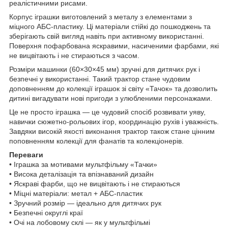
реалістичними рисами.
Корпус іграшки виготовлений з металу з елементами з
міцного АБС-пластику. Ці матеріали стійкі до пошкоджень та
зберігають свій вигляд навіть при активному використанні.
Поверхня пофарбована яскравими, насиченими фарбами, які
не вицвітають і не стираються з часом.
Розміри машинки (60×30×45 мм) зручні для дитячих рук і
безпечні у використанні. Такий трактор стане чудовим
доповненням до колекції іграшок зі світу «Тачок» та дозволить
дитині вигадувати нові пригоди з улюбленими персонажами.
Це не просто іграшка — це чудовий спосіб розвивати уяву,
навички сюжетно-рольових ігор, координацію рухів і уважність.
Завдяки високій якості виконання трактор також стане цінним
поповненням колекції для фанатів та колекціонерів.
Переваги
• Іграшка за мотивами мультфільму «Тачки»
• Висока деталізація та впізнаваний дизайн
• Яскраві фарби, що не вицвітають і не стираються
• Міцні матеріали: метал + АБС-пластик
• Зручний розмір — ідеально для дитячих рук
• Безпечні округлі краї
• Очі на лобовому склі — як у мультфільмі