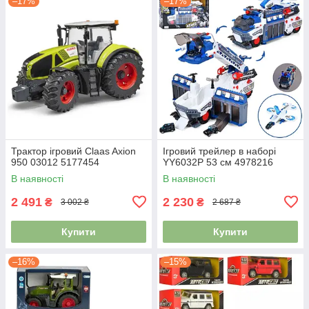
–17%
–17%
Трактор ігровий Claas Axion
Ігровий трейлер в наборі
950 03012 5177454
YY6032P 53 см 4978216
В наявності
В наявності
2 491
2 230
₴
₴
3 002 ₴
2 687 ₴
Купити
Купити
–16%
–15%