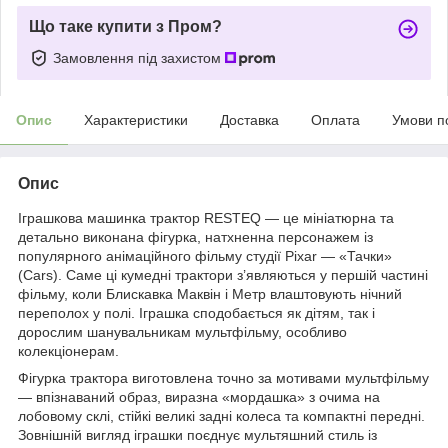
Що таке купити з Пром?
Замовлення під захистом
Опис
Характеристики
Доставка
Оплата
Умови п
Опис
Іграшкова машинка трактор RESTEQ — це мініатюрна та
детально виконана фігурка, натхненна персонажем із
популярного анімаційного фільму студії Pixar — «Тачки»
(Cars). Саме ці кумедні трактори з’являються у першій частині
фільму, коли Блискавка Маквін і Метр влаштовують нічний
переполох у полі. Іграшка сподобається як дітям, так і
дорослим шанувальникам мультфільму, особливо
колекціонерам.
Фігурка трактора виготовлена точно за мотивами мультфільму
— впізнаваний образ, виразна «мордашка» з очима на
лобовому склі, стійкі великі задні колеса та компактні передні.
Зовнішній вигляд іграшки поєднує мультяшний стиль із