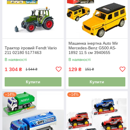
Машинка інертна Auto Mir
Трактор ігровий Fendt Vario
Mercedes-Benz G500 AS-
211 02180 5177463
1892 11.5 см 3940655
В наявності
В наявності
1 304
129
₴
₴
1 544 ₴
151 ₴
Купити
Купити
–14%
–14%