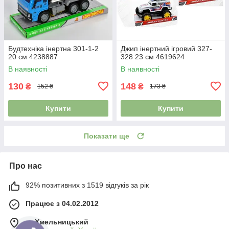
Будтехніка інертна 301-1-2
Джип інертний ігровий 327-
20 см 4238887
328 23 см 4619624
В наявності
В наявності
130
148
₴
₴
152 ₴
173 ₴
Купити
Купити
Показати ще
Про нас
92% позитивних з 1519 відгуків за рік
Працює з 04.02.2012
м. Хмельницький