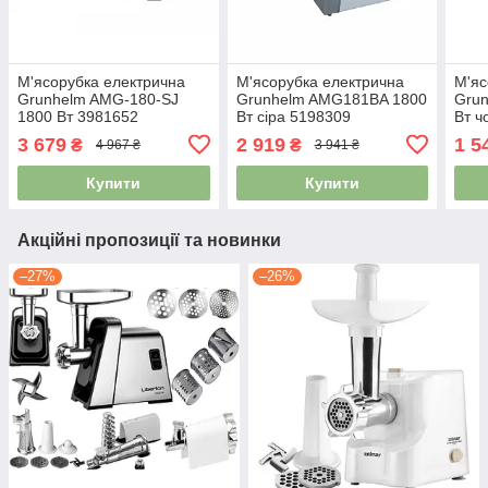
М'ясорубка електрична
М'ясорубка електрична
М'яс
Grunhelm AMG-180-SJ
Grunhelm AMG181BA 1800
Gru
1800 Вт 3981652
Вт сіра 5198309
Вт ч
3 679
2 919
1 5
₴
₴
4 967 ₴
3 941 ₴
Купити
Купити
Акційні пропозиції та новинки
–27%
–26%