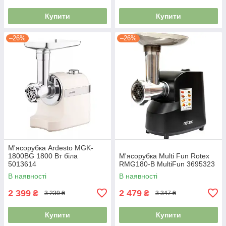
Купити
Купити
–26%
–26%
М'ясорубка Ardesto MGK-
1800BG 1800 Вт біла
М'ясорубка Multi Fun Rotex
5013614
RMG180-B MultiFun 3695323
В наявності
В наявності
2 399
2 479
₴
₴
3 239 ₴
3 347 ₴
Купити
Купити