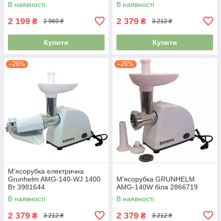
В наявності
В наявності
2 199
2 379
₴
₴
2 969 ₴
3 212 ₴
Купити
Купити
–26%
–26%
М'ясорубка електрична
Grunhelm AMG-140-WJ 1400
М'ясорубка GRUNHELM
Вт 3981644
AMG-140W біла 2866719
В наявності
В наявності
2 379
2 379
₴
₴
3 212 ₴
3 212 ₴