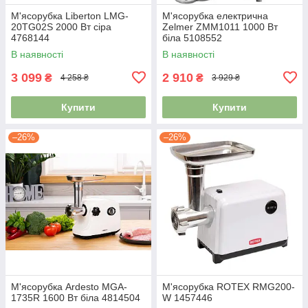
М'ясорубка Liberton LMG-
М'ясорубка електрична
20TG02S 2000 Вт сiра
Zelmer ZMM1011 1000 Вт
4768144
біла 5108552
В наявності
В наявності
3 099
2 910
₴
₴
4 258 ₴
3 929 ₴
Купити
Купити
–26%
–26%
М'ясорубка Ardesto MGA-
М'ясорубка ROTEX RMG200-
1735R 1600 Вт біла 4814504
W 1457446