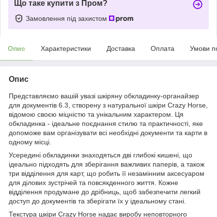
Що таке купити з Пром?
Замовлення під захистом
Опис
Характеристики
Доставка
Оплата
Умови п
Опис
Представляємо вашій увазі шкіряну обкладинку-органайзер
для документів 6.3, створену з натуральної шкіри Crazy Horse,
відомою своєю міцністю та унікальним характером. Ця
обкладинка - ідеальне поєднання стилю та практичності, яке
допоможе вам організувати всі необхідні документи та карти в
одному місці.
Усередині обкладинки знаходяться дві глибокі кишені, що
ідеально підходять для зберігання важливих паперів, а також
три відділення для карт, що робить її незамінним аксесуаром
для ділових зустрічей та повсякденного життя. Кожне
відділення продумане до дрібниць, щоб забезпечити легкий
доступ до документів та зберігати їх у ідеальному стані.
Текстура шкіри Crazy Horse надає виробу неповторного