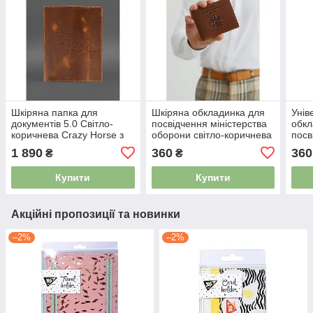
Шкіряна папка для
Шкіряна обкладинка для
Унів
документів 5.0 Світло-
посвідчення міністерства
обкл
коричнева Crazy Horse з
оборони світло-коричнева
посв
ефектом Pull Up 4999562
Crazy Horse 4614128
кори
1 890
360
360
₴
₴
452
Купити
Купити
Акційні пропозиції та новинки
–2%
–2%