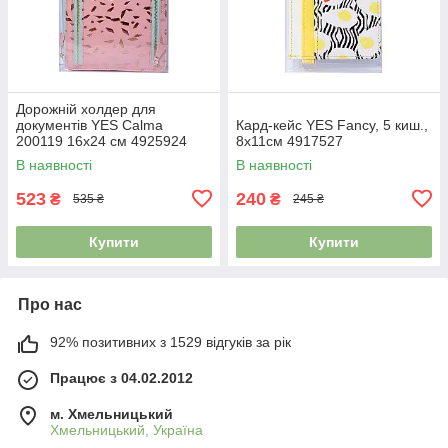
Дорожній холдер для
документів YES Calma
Кард-кейс YES Fancy, 5 киш.,
200119 16х24 см 4925924
8х11см 4917527
В наявності
В наявності
523
240
₴
₴
535 ₴
245 ₴
Купити
Купити
Про нас
92% позитивних з 1529 відгуків за рік
Працює з 04.02.2012
м. Хмельницький
Хмельницький, Україна