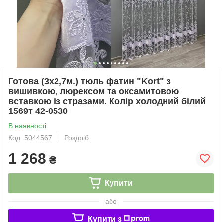
Готова (3х2,7м.) тюль фатин "Kort" з
вишивкою, люрексом та оксамитовою
вставкою із стразами. Колір холодний білий
1569т 42-0530
В наявності
Код: 5044567
Роздріб
1 268
₴
Купити
або
Купити з