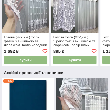
Готова (4х2,7м.) тюль
Готова тюль (3х2,7м.)
Гото
фатин з вишивкою та
"Грек-сітка" з вишивкою та
фати
люрексом. Колір холодний
люрексом. Колір білий.
люре
білий. Код 1571т 42-1190
Код 1818т 42-0805
моло
1 692
895
1 1
₴
₴
5233457
5142897
Код 
Купити
Купити
Акційні пропозиції та новинки
–14%