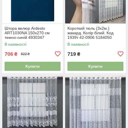
Штора велюр Ardesto
Короткий тюль (3х2м.)
ART1030NA 150х270 см
жакард. Колір білий. Код
темно-синій 4930347
1939т 42-0906 5184050
В наявності
В наявності
706
719
₴
₴
822 ₴
Купити
Купити