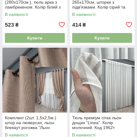
(280х170см.), тюль арка з
265х170см, шторки з
ламбрекеном. Колір білий з
підв'язками. Колір сірий та
золотистим. Код 025к 52-
білий. № 017к 50-005
В наявності
В наявності
0862 4865801
4121356
523
414
₴
₴
Купити
Купити
Комплект (2шт. 1,5х2,5м.)
Тюль преміум сітка льон
штор на люверсах, льон-
дощик “Linea”. Колір
блекаут рогожка "Льон
молочний. Код 1962т
Мішковина". Колір пудровий.
5201126
В наявності
В наявності