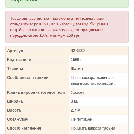
Товар відправляється
наложеним платежем
лише
стандартних розмірів, як в карточці товару. Якщо вам
потрібно пошити по ваших замірах,
то працюємо з
передоплатою 10%, мінімум 150 грн.
Артикул
42-0530
Код тканини
1569т
Тканина
Фатин
Особливості тканини
Напівпрозора тканина з
вишивкою та люрексом.
Країна виробник готової тюлі
Україна
Ширина
3 м.
Висота
2,7 м.
Обтяжувач
Не потрібен
Спосіб кріплення
Пришита широка тасьма