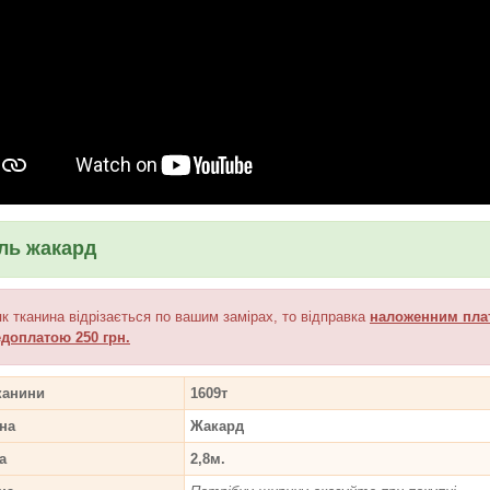
ль жакард
як тканина відрізається по вашим замірах, то відправка
наложенним
пла
доплатою 250 грн.
канини
1609т
на
Жакард
а
2,8м.