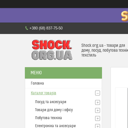
+380 (68) 837-75-50
Shock.org.ua - товари для
дому, посуд, побутова техні
текстиль
Головна
Каталог товарів
Посуд та аксесуари
Товари для дому і офісу
Побутова техніка
Електроніка та аксесуари