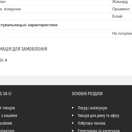
іал
Жаккард
и, візерунки
Орнамент
Білий
стувальницькі характеристики
а
Не потрібе
МАЦІЯ ДЛЯ ЗАМОВЛЕННЯ
91 ₴
G.UA ©
ОСНОВНІ РОЗДІЛИ
г товарів
Посуд і аксесуари
 з акціями
Товари для дому та офісу
acebook
Побутова техніка
nstagram
Електроніка та аксесуари