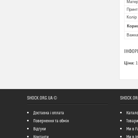
Матер
Принт
Колір
Кори
Важк
ІНФОР
Ціна:
1
SHOCK.ORG.UA ©
SHOCK.OR
Доставка і оплата
Катало
Повернення та обмін
Товари
Відгуки
Ми в F
Контакти
Ми в I