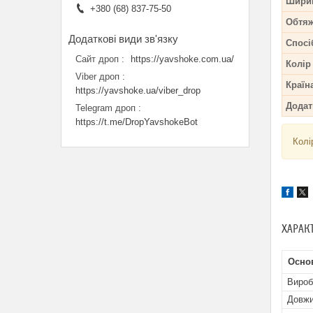
Шири
+380 (68) 837-75-50
Обтя
Спосі
Сайт дроп
https://yavshoke.com.ua/
Колір
Viber дроп
Країн
https://yavshoke.ua/viber_drop
Додат
Telegram дроп
https://t.me/DropYavshokeBot
Колі
ХАРАК
Осно
Вироб
Довжи