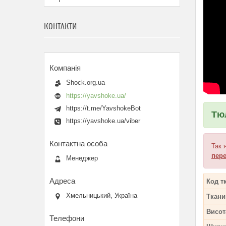
КОНТАКТИ
Shock.org.ua
https://yavshoke.ua/
https://t.me/YavshokeBot
Тю
https://yavshoke.ua/viber
Так 
пере
Менеджер
Код т
Хмельницький, Україна
Ткани
Висот