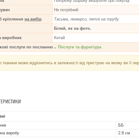
на
Потрібну ширину вказуйте при покупці.
жувач
Не потрібний.
б кріплення
на вибір
Тасьма, люверси, петлі на трубу.
Білий, як на фото.
а виробник
Китай
кові послуги по посланню→
Послуги та фурнітура
р тканини може відрізнятись в залежності від пристрою на якому ви її пе
ТЕРИСТИКИ
вні
ник
ББ
на виробу
2.8 см