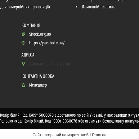
 для комерційних пропозицій
Домашній текстиль
Shock.org.ua
https://yavshoke.ua/
Хмельницький, Україна
Менеджер
олір білий. Код 1609т 5060078 з доставкою по всій Україні, у нас завжди актуал
Тюль жакард. Колір білий. Код 1609т 5060078 або отримати безкоштовну консуль
Сайт створений на маркетплейсі
Prom.ua