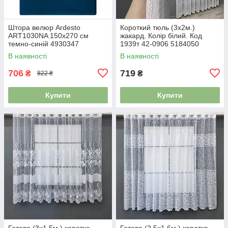
Штора велюр Ardesto
Короткий тюль (3х2м.)
ART1030NA 150х270 см
жакард. Колір білий. Код
темно-синій 4930347
1939т 42-0906 5184050
В наявності
В наявності
706
719
₴
₴
822 ₴
Купити
Купити
Готова (3х1,5м.) коротка
Готова (2,5х1,6м.) коротка