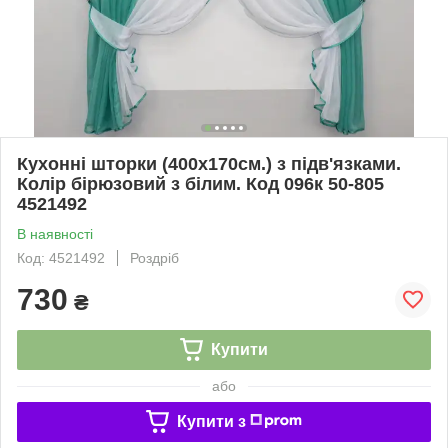
Кухонні шторки (400х170см.) з підв'язками.
Колір бірюзовий з білим. Код 096к 50-805
4521492
В наявності
Код: 4521492
Роздріб
730
₴
Купити
або
Купити з