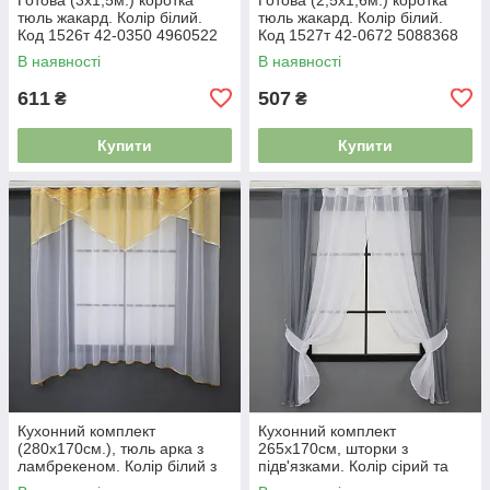
тюль жакард. Колір білий.
тюль жакард. Колір білий.
Код 1526т 42-0350 4960522
Код 1527т 42-0672 5088368
В наявності
В наявності
611
507
₴
₴
Купити
Купити
Кухонний комплект
Кухонний комплект
(280х170см.), тюль арка з
265х170см, шторки з
ламбрекеном. Колір білий з
підв'язками. Колір сірий та
золотистим. Код 025к 52-
білий. № 017к 50-005