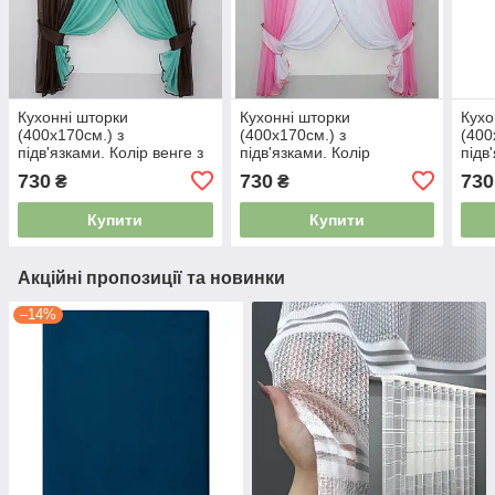
Кухонні шторки
Кухонні шторки
Кухо
(400х170см.) з
(400х170см.) з
(400
підв'язками. Колір венге з
підв'язками. Колір
підв
бірюзовим. Код 096к 50-
рожевий з білим. Код 096к
черв
730
730
730
₴
₴
808 4677489
50-807 4521477
096к
Купити
Купити
Акційні пропозиції та новинки
–14%