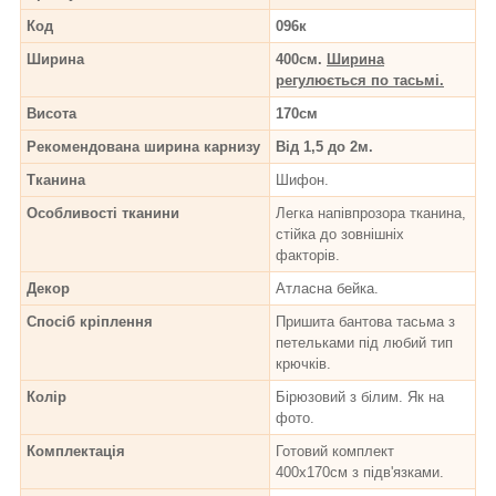
Код
096к
Ширина
400см.
Ширина
регулюється по тасьмі.
Висота
170см
Рекомендована ширина карнизу
Від 1,5 до 2м.
Тканина
Шифон.
Особливості тканини
Легка напівпрозора тканина,
стійка до зовнішніх
факторів.
Декор
Атласна бейка.
Спосіб кріплення
Пришита бантова тасьма з
петельками під любий тип
крючків.
Колір
Бірюзовий з білим. Як на
фото.
Комплектація
Готовий комплект
400х170см з підв'язками.