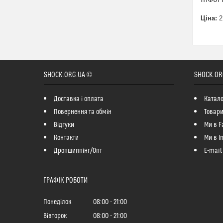
Ціна:
2
SHOCK.ORG.UA ©
SHOCK.OR
Доставка і оплата
Катало
Повернення та обмін
Товари
Відгуки
Ми в F
Контакти
Ми в I
Дропшиппінг/Опт
E-mail
ГРАФІК РОБОТИ
Понеділок
08:00
21:00
Вівторок
08:00
21:00