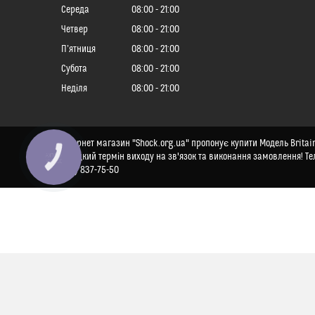
Середа
08:00
21:00
Четвер
08:00
21:00
Пʼятниця
08:00
21:00
Субота
08:00
21:00
Неділя
08:00
21:00
Інтернет магазин "Shock.org.ua" пропонує купити Модель Britains
швидкий термін виходу на зв'язок та виконання замовлення! Тел
КНОПКА
ЗВ'ЯЗКУ
(68) 837-75-50