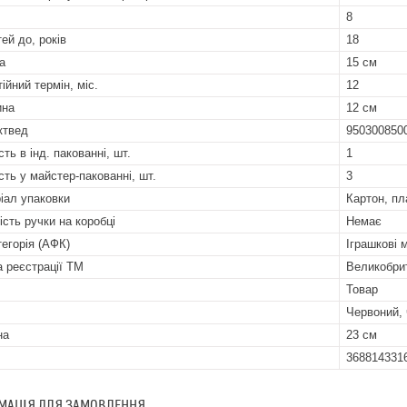
8
тей до, років
18
а
15 см
ійний термін, міс.
12
ина
12 см
ктвед
950300850
сть в інд. пакованні, шт.
1
сть у майстер-пакованні, шт.
3
іал упаковки
Картон, пл
ість ручки на коробці
Немає
тегорія (АФК)
Іграшкові 
а реєстрації ТМ
Великобри
Товар
Червоний,
на
23 см
368814331
МАЦІЯ ДЛЯ ЗАМОВЛЕННЯ