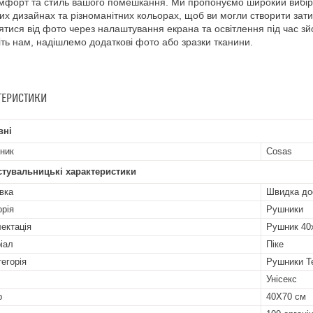
мфорт та стиль вашого помешкання. Ми пропонуємо широкий вибір т
их дизайнах та різноманітних кольорах, щоб ви могли створити зати
нятися від фото через налаштування екрана та освітлення під час 
ть нам, надішлемо додаткові фото або зразки тканини.
ТЕРИСТИКИ
вні
ник
Cosas
стувальницькі характеристики
вка
Швидка до
орія
Рушники
ектація
Рушник 40
іал
Піке
тегорія
Рушники Т
Унісекс
р
40Х70 см