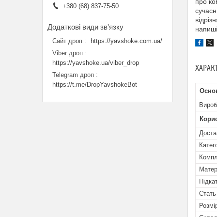
про ко
+380 (68) 837-75-50
сучасн
відріз
напиші
Сайт дроп
https://yavshoke.com.ua/
Viber дроп
https://yavshoke.ua/viber_drop
ХАРАК
Telegram дроп
https://t.me/DropYavshokeBot
Осно
Вироб
Кори
Доста
Катег
Компл
Матер
Підка
Стать
Розмі