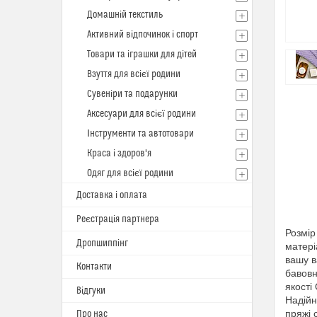
Домашній текстиль
Активний відпочинок і спорт
Товари та іграшки для дітей
Взуття для всієї родини
Сувеніри та подарунки
Аксесуари для всієї родини
Інструменти та автотовари
Краса і здоров'я
Одяг для всієї родини
Доставка і оплата
Реєстрація партнера
Розмір
Дропшиппінг
матері
вашу в
Контакти
бавовн
якості
Відгуки
Надійн
пряжі 
Про нас