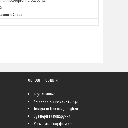
чна гіпоалергенна бавовна
й
паковка Cosas
ОСНОВНІ РОЗДІЛИ
Взуття жіноче
Активний відпочинок і спорт
Товари та іграшки для дітей
Сувеніри та подарунки
Косметика і парфюмерія