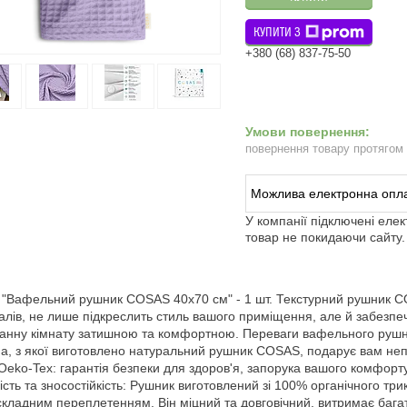
КУПИТИ З
+380 (68) 837-75-50
повернення товару протягом
У компанії підключені еле
товар не покидаючи сайту.
 "Вафельний рушник COSAS 40х70 см" - 1 шт. Текстурний рушник CO
алів, не лише підкреслить стиль вашого приміщення, але й забезп
анну кімнату затишною та комфортною. Переваги вафельного рушн
а, з якої виготовлено натуральний рушник COSAS, подарує вам непов
 Oeko-Tex: гарантія безпеки для здоров'я, запорука вашого комфорт
ість та зносостійкість: Рушник виготовлений зі 100% органічного т
складним переплетенням. Він міцний та довговічний, витримає баг