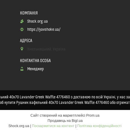
Shock.org.ua
https://yavshoke.ua/
Хмельницький, Україна
Менеджер
ний 40x70 Lavander Greek Waffle 4776460 з доставкою по всій Україні, у нас за
щоб купити Рушник вафельний 40x70 Lavander Greek Waffle 4776460 або отримат
Сайт створений на маркетплейсі
Prom.ua
Продавець на Bigl.ua
Shock.org.ua |
Поскаржитися на контент
|
Політика конфіденційності