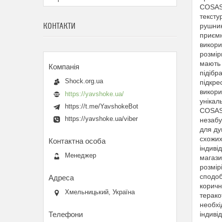
COSAS 
тексту
КОНТАКТИ
рушник
приємн
викори
розмір
мають 
підібр
Shock.org.ua
підкре
викори
https://yavshoke.ua/
унікал
https://t.me/YavshokeBot
COSAS 
https://yavshoke.ua/viber
незабу
для ду
схожих
індиві
Менеджер
магази
розмір
сподоб
коричн
Хмельницький, Україна
терако
необхі
індиві