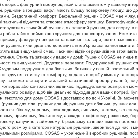
створює фактурний візерунок, який стане акцентом у вашому інтер'
рі, рушники з грецької вафлі мають більшу поверхневу площу, що 
ами. Бездоганний комфорт: Вафельний рушник COSAS має м'яку, г
і тактильні відчуття та створює атмосферу затишку. Багатофункціон
стовувати як звичайний рушник, як пляжний рушник, для спорту, в п
и роблять його неймовірно зручним для транспортування. Естетика:
приємну фактурну поверхню та насичені кольори, які не тьмяніють 
ати рушник, який ідеально доповнить інтер'єр вашої ванної кімнати.
слять ваш вишуканий смак. Насичені відтінки рушників не втрачають с
стання. Стиль та затишок у вашому домі: Рушник COSAS не лише пр
ьності та вишуканості. Додаткові переваги: Подарунковий рушник: 
чудовим подарунком для близьких. Затишок у ванній: вафельний р
тні відчуття затишку та комфорту, додасть енергії у кімнату та ств
шу: ви можете створити стильний та затишний простір у ванній, п
 кольорах або контрастних відтінках. Індивідуальний розмір: ви м
дуального розміру, щоб він ідеально підходив для ваших потреб. Ку
ні текстилю для дому COSAS з доставкою по всій Україні. Ви может
і (рушник для тіла, рушник для ніг, рушник для обличчя, рушник для 
ається: білому, чорному, шоколадному, синьому, жовтому, зеленому
евому, гірчичному, блакитному, авокадо, графітному, рожевому, бо
товому, капучино, лаймовому, бірюзовому та інших ніжних пастель
дного розміру в категорії натуральні рушники, зверніться до нас, 
дуальними розмірами. COSAS – український виробник рушників, пост