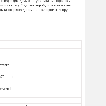
оварів для дому з натуральних матеріалів у
шок та красу. *Відтінок виробу може незначно
зйомки.Потрібна допомога з вибором кольору —
ставка
х70 — 1 шт.
екстурні