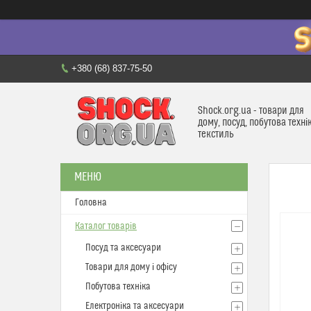
+380 (68) 837-75-50
Shock.org.ua - товари для
дому, посуд, побутова техні
текстиль
Головна
Каталог товарів
Посуд та аксесуари
Товари для дому і офісу
Побутова техніка
Електроніка та аксесуари