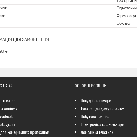
д
100 органі
унок
Однотонни
вка
Фірмова у
Орхідея
МАЦІЯ ДЛЯ ЗАМОВЛЕННЯ
90 ₴
G.UA ©
ОСНОВНІ РОЗДІЛИ
г товарів
Посуд і аксесуари
 з акціями
Товари для дому та офісу
acebook
Побутова техніка
nstagram
Електроніка та аксесуари
 для комерційних пропозицій
Домашній текстиль