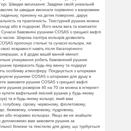
єрі. Швидке висихання: Завдяки своїй унікальній
дозволяє їм швидше висихати порівняно з махровими
ладеньку, приємну на дотик поверхню, дарує
альність та практичність: Текстурний рушник можна
оході або в подорожі. Його мала вага та компактні
 Сучасні бавовняні рушники COSAS з грецької вафлі
з часом. Широка палітра кольорів дозволить
 COSAS пропонує стильні та сучасні кольори, які
воєї яскравості навіть після багаторічного
икрашає, а й додає вашій ванній кімнаті
стильне упакування робить бавовняний рушник
ушник прикрасить будь-яку ванну та подарує
орить особливу атмосферу. Поєднується з шторками
оєднуючи рушники COSAS з шторками для душу в
ожете замовити рушник COSAS з грецької вафлі
пити рушник розміром 40 на 70 см можна в інтернет-
е купити вафельний якісний рушник у будь-якому
рук) та в будь-якому кольорі, який вам
, голубому, сірому, червоному, фіолетовому,
рдо, бежевому, оливковому, пудровому,
них або яскравих кольорах. Якщо ви не знайшли
і ми допоможемо вам замовити рушник за
ільної білизни та текстилю для дому, що турбується