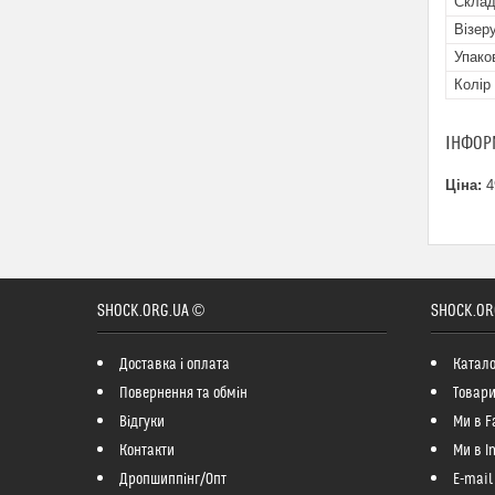
Скла
Візер
Упако
Колір
ІНФОР
Ціна:
4
SHOCK.ORG.UA ©
SHOCK.OR
Доставка і оплата
Катало
Повернення та обмін
Товари
Відгуки
Ми в F
Контакти
Ми в I
Дропшиппінг/Опт
E-mail