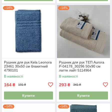
–14%
–14%
Рушник для рук Kela Leonora
Рушник для рук ТЕП Aurora
23461 30х50 см блакитний
Р-04178_30296 50х90 см
4790101
латте лайт 5114964
В наявності
В наявності
164
293
₴
₴
191 ₴
341 ₴
Купити
Купити
–14%
–14%