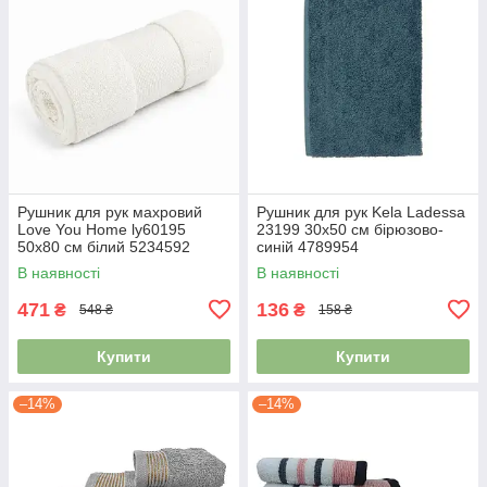
Рушник для рук махровий
Рушник для рук Kela Ladessa
Love You Home ly60195
23199 30х50 см бірюзово-
50х80 см білий 5234592
синій 4789954
В наявності
В наявності
471
136
₴
₴
548 ₴
158 ₴
Купити
Купити
–14%
–14%