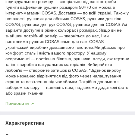
індивідуального розміру — спеціально під ваші потреби.
Купити вафельний рушник розміром 50×70 см можна в
інтернет-магазині COSAS. Доставка — по всій Україні. Також у
наявності: рушники для обличчя COSAS, рушники для тіла
COSAS, рушники для рук COSAS, рушники для ніг COSAS.Усі
варіанти доступні в різних кольорах і розмірах. Якщо ви не
знайшли потрібний розмір — зверніться до нас, і ми
виготовимо рушник COSAS саме для вас. COSAS —
український виробник домашнього текстилю.Ми дбаємо про
комфорт, стиль і якість вашого простору. У нашому
асортименті — постільна білизна, рушники, пледи, скатертини
та інші вироби з натуральних матеріалів. Вибирайте з
любов’ю — створюйте затишок із COSAS. *Відтінок виробу
може незначно відрізнятися від фото через налаштування
екрана та освітлення під час зйомки.Потрібна допомога з
вибором кольору — напишіть нам, надішлемо додаткові фото
або зразки тканини.
Приховати
Характеристики