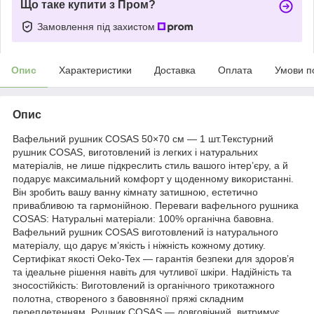
Що таке купити з Пром?
Замовлення під захистом
Опис
Характеристики
Доставка
Оплата
Умови п
Опис
Вафельний рушник COSAS 50×70 см — 1 шт.Текстурний
рушник COSAS, виготовлений із легких і натуральних
матеріалів, не лише підкреслить стиль вашого інтер’єру, а й
подарує максимальний комфорт у щоденному використанні.
Він зробить вашу ванну кімнату затишною, естетично
привабливою та гармонійною. Переваги вафельного рушника
COSAS: Натуральні матеріали: 100% органічна бавовна.
Вафельний рушник COSAS виготовлений із натурального
матеріалу, що дарує м’якість і ніжність кожному дотику.
Сертифікат якості Oeko-Tex — гарантія безпеки для здоров’я
та ідеальне рішення навіть для чутливої шкіри. Надійність та
зносостійкість: Виготовлений із органічного трикотажного
полотна, створеного з бавовняної пряжі складним
переплетенням. Рушник COSAS — довговічний, витримує