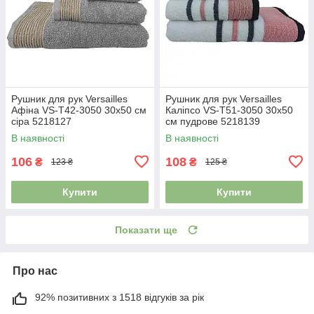
Рушник для рук Versailles
Рушник для рук Versailles
Афіна VS-T42-3050 30х50 см
Каліпсо VS-T51-3050 30х50
сіра 5218127
см пудрове 5218139
В наявності
В наявності
106
108
₴
₴
123 ₴
125 ₴
Купити
Купити
Показати ще
Про нас
92% позитивних з 1518 відгуків за рік