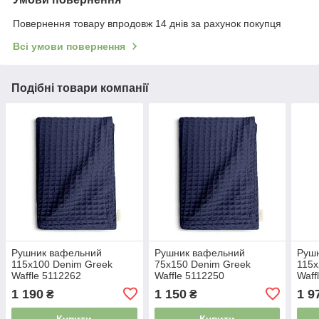
Повернення товару впродовж 14 днів за рахунок покупця
Всі умови повернення
Подібні товари компанії
Рушник вафельний
Рушник вафельний
Руш
115x100 Denim Greek
75x150 Denim Greek
115x
Waffle 5112262
Waffle 5112250
Waff
1 190
1 150
1 9
₴
₴
Купити
Купити