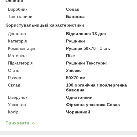
Основні
Виробник
Cosas
Тип тканини
Бавовна
Користувальницькі характеристики
Доставка
Відсилання 13 дня
Категорія
Рушники
Комплектація
Рушник 50x70 - 1 шт.
Матеріал
Піке
Підкатегорія
Рушники Текстурні
Стать
Унісекс
Розмір
50X70 см
Склад
100 органічна гіпоалергенна
бавовна
Візерунок
Однотонний
Упаковка
Фірмова упаковка Cosas
Колір
Чорничний
Приховати