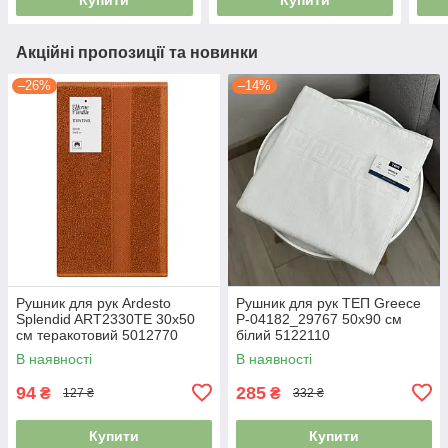
Акційні пропозиції та новинки
–26%
–14%
Рушник для рук Ardesto
Рушник для рук ТЕП Greece
Splendid ART2330TE 30х50
Р-04182_29767 50х90 см
см теракотовий 5012770
білий 5122110
В наявності
В наявності
94
285
₴
₴
127 ₴
332 ₴
Купити
Купити