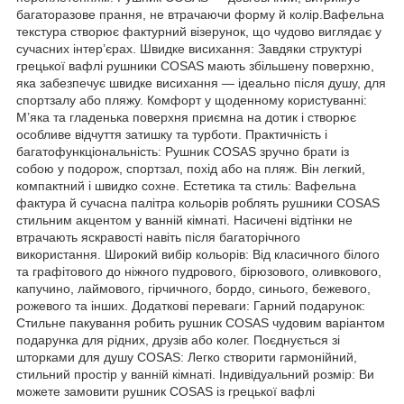
багаторазове прання, не втрачаючи форму й колір.Вафельна
текстура створює фактурний візерунок, що чудово виглядає у
сучасних інтер’єрах. Швидке висихання: Завдяки структурі
грецької вафлі рушники COSAS мають збільшену поверхню,
яка забезпечує швидке висихання — ідеально після душу, для
спортзалу або пляжу. Комфорт у щоденному користуванні:
М’яка та гладенька поверхня приємна на дотик і створює
особливе відчуття затишку та турботи. Практичність і
багатофункціональність: Рушник COSAS зручно брати із
собою у подорож, спортзал, похід або на пляж. Він легкий,
компактний і швидко сохне. Естетика та стиль: Вафельна
фактура й сучасна палітра кольорів роблять рушники COSAS
стильним акцентом у ванній кімнаті. Насичені відтінки не
втрачають яскравості навіть після багаторічного
використання. Широкий вибір кольорів: Від класичного білого
та графітового до ніжного пудрового, бірюзового, оливкового,
капучино, лаймового, гірчичного, бордо, синього, бежевого,
рожевого та інших. Додаткові переваги: Гарний подарунок:
Стильне пакування робить рушник COSAS чудовим варіантом
подарунка для рідних, друзів або колег. Поєднується зі
шторками для душу COSAS: Легко створити гармонійний,
стильний простір у ванній кімнаті. Індивідуальний розмір: Ви
можете замовити рушник COSAS із грецької вафлі