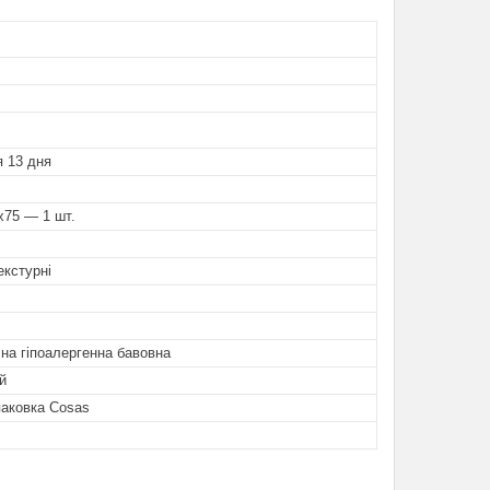
я 13 дня
x75 — 1 шт.
екстурні
чна гіпоалергенна бавовна
й
паковка Cosas