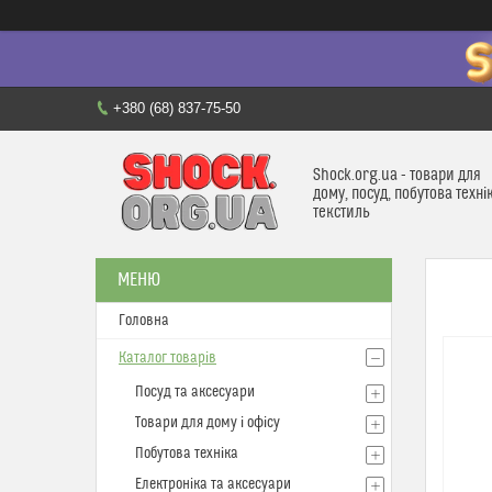
+380 (68) 837-75-50
Shock.org.ua - товари для
дому, посуд, побутова техні
текстиль
Головна
Каталог товарів
Посуд та аксесуари
Товари для дому і офісу
Побутова техніка
Електроніка та аксесуари