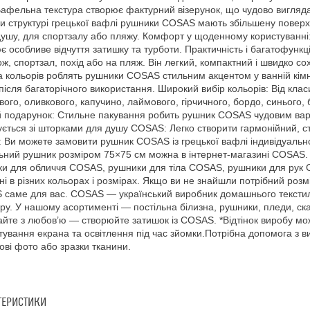
Вафельна текстура створює фактурний візерунок, що чудово вигляда
и структурі грецької вафлі рушники COSAS мають збільшену повер
душу, для спортзалу або пляжу. Комфорт у щоденному користуванні:
є особливе відчуття затишку та турботи. Практичність і багатофунк
ж, спортзал, похід або на пляж. Він легкий, компактний і швидко с
а кольорів роблять рушники COSAS стильним акцентом у ванній кімна
 після багаторічного використання. Широкий вибір кольорів: Від клас
вого, оливкового, капучино, лаймового, гірчичного, бордо, синього, 
 подарунок: Стильне пакування робить рушник COSAS чудовим варіа
ється зі шторками для душу COSAS: Легко створити гармонійний, сти
: Ви можете замовити рушник COSAS із грецької вафлі індивідуальн
ний рушник розміром 75×75 см можна в інтернет-магазині COSAS. До
и для обличчя COSAS, рушники для тіла COSAS, рушники для рук C
ні в різних кольорах і розмірах. Якщо ви не знайшли потрібний розм
саме для вас. COSAS — український виробник домашнього текстилю
ру. У нашому асортименті — постільна білизна, рушники, пледи, ска
йте з любов’ю — створюйте затишок із COSAS. *Відтінок виробу мож
ування екрана та освітлення під час зйомки.Потрібна допомога з 
ові фото або зразки тканини.
ТЕРИСТИКИ