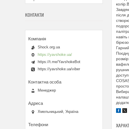
колір.
Завдяк
КОНТАКТИ
після 
створю
подоро
палітр
навіть
бірюзо
Shock.org.ua
Гарний
Поєдну
https://yavshoke.ua/
розмір
https://t.me/YavshokeBot
вафель
https://yavshoke.ua/viber
рушник
доступ
COSAS 
просто
Менеджер
Вибира
налашт
додатк
Хмельницький, Україна
ХАРАК