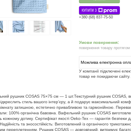
КУПИТИ З
+380 (68) 837-75-50
повернення товару протягом
У компанії підключені еле
товар не покидаючи сайту.
ний рушник COSAS 75×75 см — 1 шт.Текстурний рушник COSAS, виго
ідкреслить стиль вашого інтер’єру, а й подарує максимальний ком
кімнату затишною, естетично привабливою та гармонійною. Перев
али: 100% органічна бавовна. Вафельний рушник COSAS виготовлений
ть кожному дотику. Сертифікат якості Oeko-Tex — гарантія безпеки д
 Надійність та зносостійкість: Виготовлений із органічного трикотаж
им переплетенням. Рушник COSAS — довговічний, витримує багат