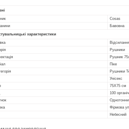
вні
ник
Cosas
канини
Бавовна
стувальницькі характеристики
вка
Відсиланн
орія
Рушники
ектація
Рушник 75
іал
Піке
тегорія
Рушники Т
Унісекс
р
75X75 см
д
100 органі
унок
Однотонни
вка
Фірмова у
Небесний