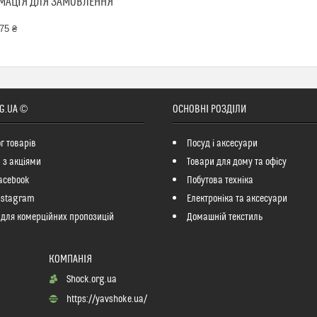
МАЦІЯ ДЛЯ ЗАМОВЛЕННЯ
75 ₴
G.UA ©
ОСНОВНІ РОЗДІЛИ
г товарів
Посуд і аксесуари
 з акціями
Товари для дому та офісу
acebook
Побутова техніка
nstagram
Електроніка та аксесуари
 для комерційних пропозицій
Домашній текстиль
Shock.org.ua
https://yavshoke.ua/