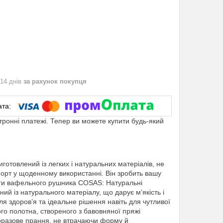
 14 днів
за рахунок покупця
ктронні платежі. Тепер ви можете купити будь-який
товлений із легких і натуральних матеріалів, не
форт у щоденному використанні. Він зробить вашу
аги вафельного рушника COSAS: Натуральні
 із натурального матеріалу, що дарує м’якість і
ля здоров’я та ідеальне рішення навіть для чутливої
ного полотна, створеного з бавовняної пряжі
оразове прання, не втрачаючи форму й