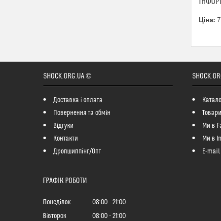
ІНФОР
Ціна:
7
SHOCK.ORG.UA ©
SHOCK.OR
Доставка і оплата
Катало
Повернення та обмін
Товари
Відгуки
Ми в F
Контакти
Ми в I
Дропшиппінг/Опт
E-mail
ГРАФІК РОБОТИ
Понеділок
08:00
21:00
Вівторок
08:00
21:00