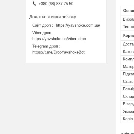
+380 (68) 837-75-50
Осно
Вироб
Сайт дроп
https://yavshoke.com.ua/
Тип т
Viber дроп
Кори
https://yavshoke.ua/viber_drop
Доста
Telegram дроп
Катег
https://t.me/DropYavshokeBot
Компл
Матер
Підка
Стать
Розмі
Скла
Візер
Упако
Колір