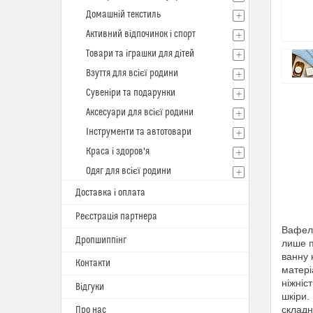
Домашній текстиль
Активний відпочинок і спорт
Товари та іграшки для дітей
Взуття для всієї родини
Сувеніри та подарунки
Аксесуари для всієї родини
Інструменти та автотовари
Краса і здоров'я
Одяг для всієї родини
Доставка і оплата
Реєстрація партнера
Вафель
Дропшиппінг
лише п
ванну 
Контакти
матері
ніжніс
Відгуки
шкіри.
складн
Про нас