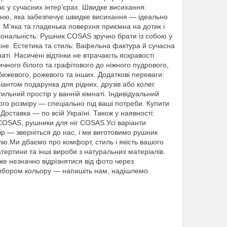
є у сучасних інтер’єрах. Швидке висихання:
хню, яка забезпечує швидке висихання — ідеально
 М’яка та гладенька поверхня приємна на дотик і
ціональність: Рушник COSAS зручно брати із собою у
охне. Естетика та стиль: Вафельна фактура й сучасна
ті. Насичені відтінки не втрачають яскравості
ичного білого та графітового до ніжного пудрового,
бежевого, рожевого та інших. Додаткові переваги:
нтом подарунка для рідних, друзів або колег.
льний простір у ванній кімнаті. Індивідуальний
ого розміру — спеціально під ваші потреби. Купити
ставка — по всій Україні. Також у наявності:
OSAS, рушники для ніг COSAS.Усі варіанти
ір — зверніться до нас, і ми виготовимо рушник
.Ми дбаємо про комфорт, стиль і якість вашого
тертини та інші вироби з натуральних матеріалів.
е незначно відрізнятися від фото через
вибором кольору — напишіть нам, надішлемо