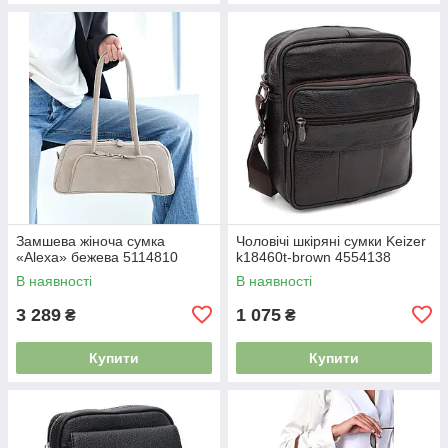
Замшева жіноча сумка
Чоловічі шкіряні сумки Keizer
«Alexa» бежева 5114810
k18460t-brown 4554138
В наявності
В наявності
3 289
1 075
₴
₴
Купити
Купити