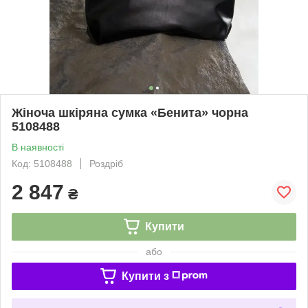
Жіноча шкіряна сумка «Бенита» чорна
5108488
В наявності
Код: 5108488
Роздріб
2 847
₴
Купити
або
Купити з