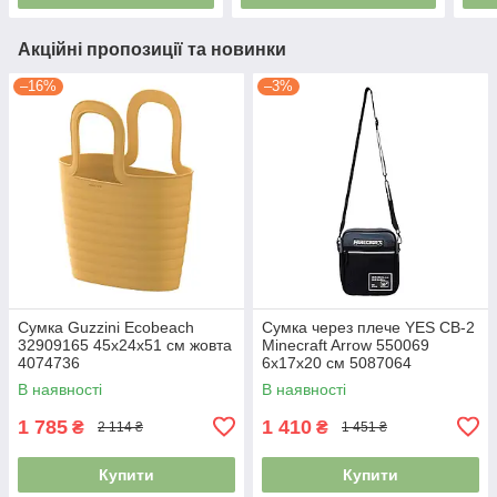
Акційні пропозиції та новинки
–16%
–3%
Сумка Guzzini Ecobeach
Сумка через плече YES CB-2
32909165 45x24x51 см жовта
Minecraft Arrow 550069
4074736
6х17х20 см 5087064
В наявності
В наявності
1 785
1 410
₴
₴
2 114 ₴
1 451 ₴
Купити
Купити