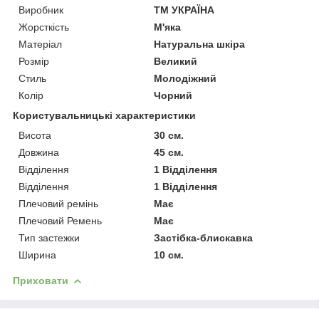
Виробник
ТМ УКРАЇНА
Жорсткість
М'яка
Матеріал
Натуральна шкіра
Розмір
Великий
Стиль
Молодіжний
Колір
Чорний
Користувальницькі характеристики
Висота
30 см.
Довжина
45 см.
Відділення
1 Відділення
Відділення
1 Відділення
Плечовий ремінь
Має
Плечовий Ремень
Має
Тип застежки
Застібка-блискавка
Ширина
10 см.
Приховати