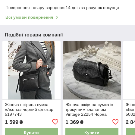
Повернення товару впродовж 14 днів за рахунок покупця
Всі умови повернення
Подібні товари компанії
Жіноча шкіряна сумка
Жіноча шкіряна сумка із
Жіно
«Asuna» чорний флотар
трикутним клапаном
«Бе
5197743
Vintage 22254 Чорна
508
4713784
1 599
1 369
2 8
₴
₴
Купити
Купити