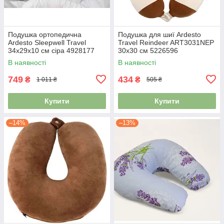
Подушка ортопедична
Подушка для шиї Ardesto
Ardesto Sleepwell Travel
Travel Reindeer ART3031NEP
34х29х10 см сіра 4928177
30х30 см 5226596
В наявності
В наявності
749
434
₴
₴
1 011 ₴
505 ₴
Купити
Купити
–14%
–13%