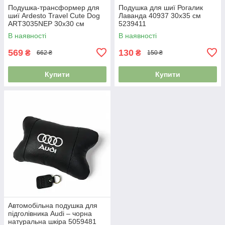
Подушка-трансформер для
Подушка для шиї Рогалик
шиї Ardesto Travel Сute Dog
Лаванда 40937 30х35 см
ART3035NEP 30х30 см
5239411
коричнева 5211670
В наявності
В наявності
569
130
₴
₴
662 ₴
150 ₴
Купити
Купити
Автомобільна подушка для
підголівника Audi – чорна
натуральна шкіра 5059481