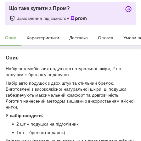
Що таке купити з Пром?
Замовлення під захистом
Опис
Характеристики
Доставка
Оплата
Умови п
Опис
Набір автомобільних подушок з натуральної шкіри, 2 шт
подушки + брелок у подарунок.
Набір авто подушок з двох штук та стильний брелок.
Виготовлені з високоякісної натуральної шкіри, ці подушки
забезпечують максимальний комфорт та довговічність.
Логотип нанесений методом вишивки з використанням якісної
нитки.
У набір входити:
2 шт – подушки на підголівник
1шт – брелок (подарок)
Кріплення універсальне та якісне, ми використовуємо якісний