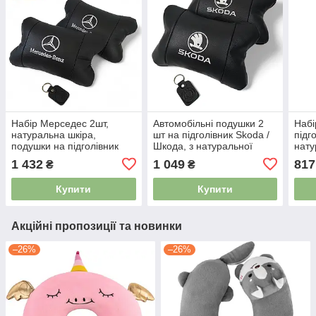
Набір Мерседес 2шт,
Автомобільні подушки 2
Набі
натуральна шкіра,
шт на підголівник Skoda /
підг
подушки на підголівник
Шкода, з натуральної
нату
для авто з логотипом
шкіри, стильний аксесуар
шкір
1 432
1 049
817
₴
₴
Mercedes-Benz 5058535
для вашого авто 5059121
чоло
Купити
Купити
Акційні пропозиції та новинки
–26%
–26%