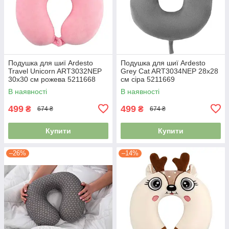
Подушка для шиї Ardesto
Подушка для шиї Ardesto
Travel Unicorn ART3032NEP
Grey Cat ART3034NEP 28х28
30х30 см рожева 5211668
см сіра 5211669
В наявності
В наявності
499
499
₴
₴
674 ₴
674 ₴
Купити
Купити
–26%
–14%