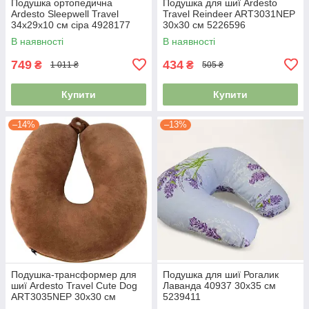
Подушка ортопедична
Подушка для шиї Ardesto
Ardesto Sleepwell Travel
Travel Reindeer ART3031NEP
34х29х10 см сіра 4928177
30х30 см 5226596
В наявності
В наявності
749
434
₴
₴
1 011 ₴
505 ₴
Купити
Купити
–14%
–13%
Подушка-трансформер для
Подушка для шиї Рогалик
шиї Ardesto Travel Сute Dog
Лаванда 40937 30х35 см
ART3035NEP 30х30 см
5239411
коричнева 5211670