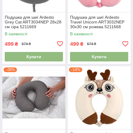
Подушка для шиї Ardesto
Подушка для шиї Ardesto
Grey Cat ART3034NEP 28х28
Travel Unicorn ART3032NEP
см сіра 5211669
30х30 см рожева 5211668
В наявності
В наявності
499
499
₴
₴
674 ₴
674 ₴
Купити
Купити
–26%
–14%