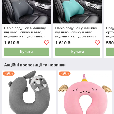
Набір подушок в машину
Набір подушок у машину
Под
під шию і спину в авто,
під шию і спину в авто,
орто
подушки на підголівник і
подушки на підголівник і
поду
спинку сидіння, сірі
спинку сидіння, блакитні
попе
1 610
1 610
550
₴
₴
5034209
5034212
сиді
513
Купити
Купити
Акційні пропозиції та новинки
–26%
–26%