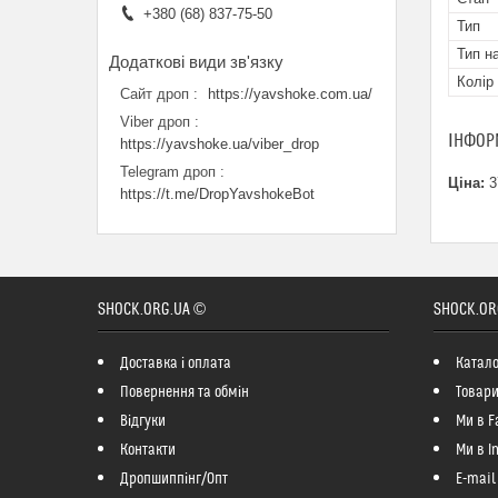
+380 (68) 837-75-50
Тип
Тип н
Колір
Сайт дроп
https://yavshoke.com.ua/
Viber дроп
ІНФОР
https://yavshoke.ua/viber_drop
Telegram дроп
Ціна:
3
https://t.me/DropYavshokeBot
SHOCK.ORG.UA ©
SHOCK.OR
Доставка і оплата
Катало
Повернення та обмін
Товари
Відгуки
Ми в F
Контакти
Ми в I
Дропшиппінг/Опт
E-mail