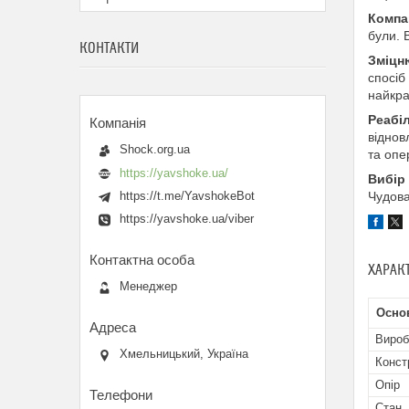
Компа
були. 
КОНТАКТИ
Зміцн
спосіб
найкра
Реабіл
віднов
Shock.org.ua
та опе
https://yavshoke.ua/
Вибір
https://t.me/YavshokeBot
Чудова
https://yavshoke.ua/viber
ХАРАК
Менеджер
Основ
Вироб
Хмельницький, Україна
Конст
Опір
Стан