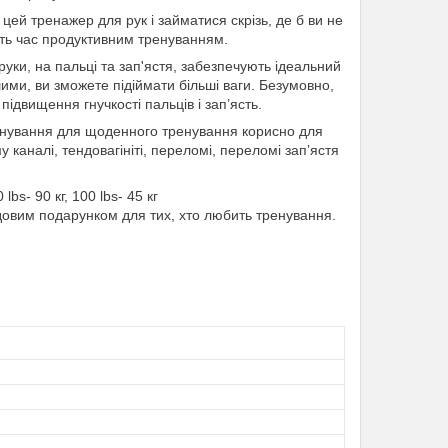
 цей тренажер для рук і займатися скрізь, де б ви не
діть час продуктивним тренуванням.
уки, на пальці та зап'ястя, забезпечують ідеальний
шими, ви зможете підіймати більші ваги. Безумовно,
підвищення гнучкості пальців і зап’ясть.
енування для щоденного тренування корисно для
 каналі, тендовагініті, переломі, переломі зап’ястя
bs- 90 кг, 100 lbs- 45 кг
удовим подарунком для тих, хто любить тренування.