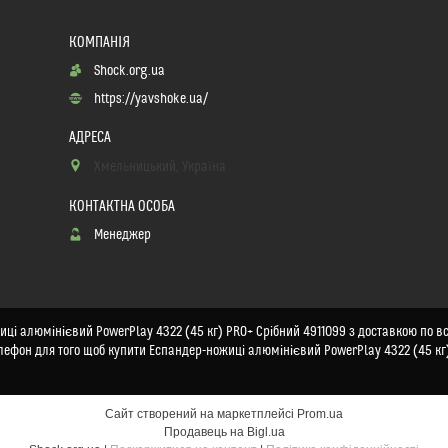
Shock.org.ua
https://yavshoke.ua/
Хмельницький, Україна
Менеджер
і алюмінієвий PowerPlay 4322 (45 кг) PRO+ Срібний 4911099 з доставкою по всій 
лефон для того щоб купити Еспандер-ножиці алюмінієвий PowerPlay 4322 (45 кг
Сайт створений на маркетплейсі
Prom.ua
Продавець на Bigl.ua