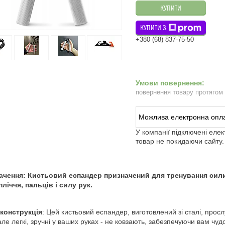
КУПИТИ
КУПИТИ З
+380 (68) 837-75-50
повернення товару протягом
У компанії підключені еле
товар не покидаючи сайту.
ачення:
Кистьовий еспандер призначений для тренування сили 
ліччя, пальців і силу рук.
 конструкція
: Цей кистьовий еспандер, виготовлений зі сталі, прос
 але легкі, зручні у ваших руках - не ковзають, забезпечуючи вам чу