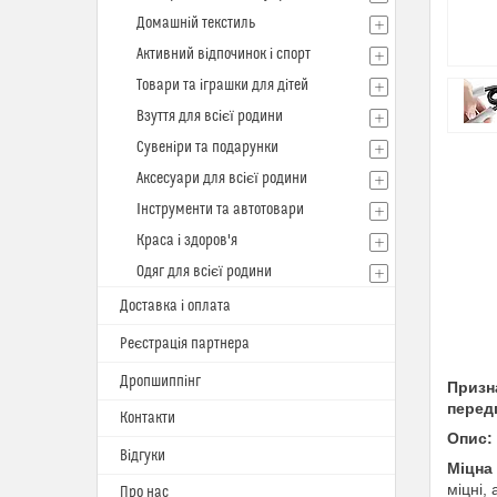
Домашній текстиль
Активний відпочинок і спорт
Товари та іграшки для дітей
Взуття для всієї родини
Сувеніри та подарунки
Аксесуари для всієї родини
Інструменти та автотовари
Краса і здоров'я
Одяг для всієї родини
Доставка і оплата
Реєстрація партнера
Дропшиппінг
Призн
передп
Контакти
Опис:
Відгуки
Міцна
міцні,
Про нас