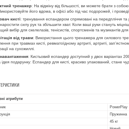
ктний тренажер
: На відміну від більшості, ви можете брати з собою
Використовуйте його вдома, в офісі або під час подорожей, і прове
ювач кисті
: тренування еспандером спрямовані на передпліччя та р
 наростити силу рук та збільшити хват. Коли ваші руки стануть міцні
щий вибір для скелелазів, тенісистів, спортсменів та музикантів для 
ітація від травм
: Використання цього тренажера для силового тр
лення при травмах кисті, ревматоїдному артриті, артриті, зап’ястному
рації на сухожиллі.
 навантаження
: Кистьовий еспандер доступний у двох варіантах 200 l
 ідея подарунку: Еспандер для кисті, красиво упакований, стане ч
ТЕРИСТИКИ
ні атрибути
ник
PowerPlay
рукція
Пружинна
45 кг
Новий