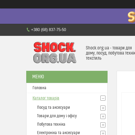
+380 (68) 837-75-50
Shock.org.ua - товари для
дому, посуд, побутова техні
текстиль
Головна
Каталог товарів
Посуд та аксесуари
Товари для дому і офісу
Побутова техніка
Електроніка та аксесуари