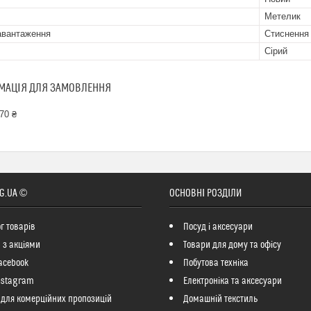
Метелик
авантаження
Стиснення
Сірий
МАЦІЯ ДЛЯ ЗАМОВЛЕННЯ
70 ₴
G.UA ©
ОСНОВНІ РОЗДІЛИ
г товарів
Посуд і аксесуари
 з акціями
Товари для дому та офісу
acebook
Побутова техніка
nstagram
Електроніка та аксесуари
 для комерційних пропозицій
Домашній текстиль