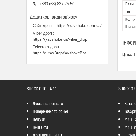
+380 (68) 837-75-50
Стан
Тип
Колір
Сайт дроп
https://yavshoke.com.ua/
Шири
Viber дроп
https://yavshoke.ua/viber_drop
ІНФОР
Telegram дроп
https://t.me/DropYavshokeBot
Ціна:
1
SHOCK.ORG.UA ©
SHOCK.OR
Доставка і оплата
Катало
Повернення та обмін
Товари
Відгуки
Ми в F
Контакти
Ми в I
Дропшиппінг/Опт
E-mail