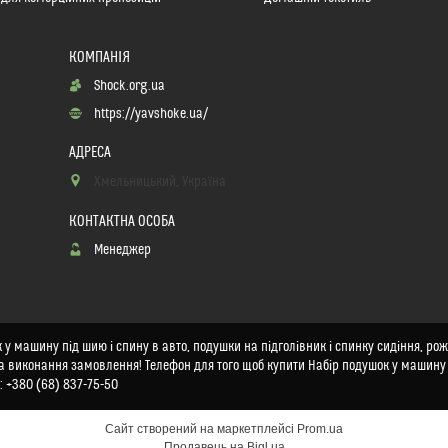
Shock.org.ua
https://yavshoke.ua/
Хмельницький, Україна
Менеджер
у машину під шию і спину в авто, подушки на підголівник і спинку сидіння, роже
 та виконання замовлення! Телефон для того щоб купити Набір подушок у машину 
: +380 (68) 837-75-50
Сайт створений на маркетплейсі
Prom.ua
Продавець на Bigl.ua