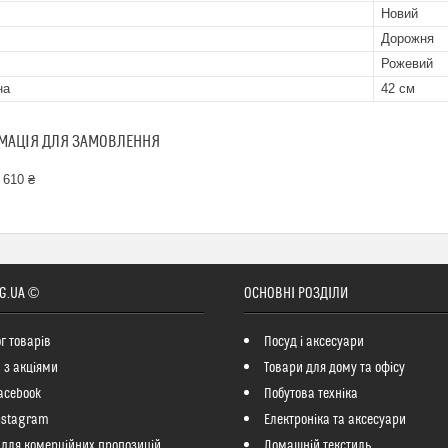
Новий
Дорожня
Рожевий
на
42 см
МАЦІЯ ДЛЯ ЗАМОВЛЕННЯ
 610 ₴
G.UA ©
ОСНОВНІ РОЗДІЛИ
г товарів
Посуд і аксесуари
 з акціями
Товари для дому та офісу
acebook
Побутова техніка
nstagram
Електроніка та аксесуари
 для комерційних пропозицій
Домашній текстиль