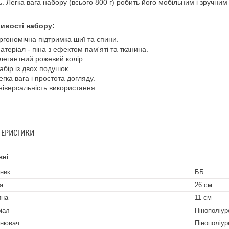
ть. Легка вага набору (всього 800 г) робить його мобільним і зручним
ивості набору:
ргономічна підтримка шиї та спини.
атеріал - піна з ефектом пам'яті та тканина.
легантний рожевий колір.
абір із двох подушок.
егка вага і простота догляду.
ніверсальність використання.
ТЕРИСТИКИ
вні
ник
ББ
а
26 см
ина
11 см
іал
Пінополіур
внювач
Пінополіур