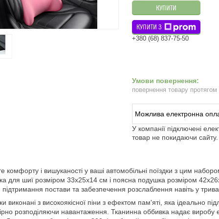
КУПИТИ
КУПИТИ З
+380 (68) 837-75-50
повернення товару протягом
У компанії підключені еле
товар не покидаючи сайту.
е комфорту і вишуканості у ваші автомобільні поїздки з цим набор
а для шиї розміром 33х25х14 см і поясна подушка розміром 42х26
, підтримання постави та забезпечення розслаблення навіть у трива
и виконані з високоякісної піни з ефектом пам'яті, яка ідеально під
ірно розподіляючи навантаження. Тканинна оббивка надає виробу ест