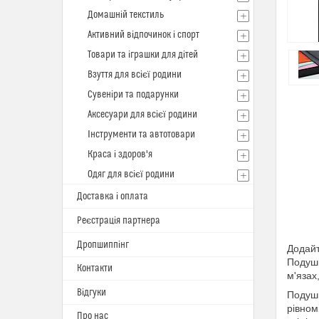
Домашній текстиль
Активний відпочинок і спорт
Товари та іграшки для дітей
Взуття для всієї родини
Сувеніри та подарунки
Аксесуари для всієї родини
Інструменти та автотовари
Краса і здоров'я
Одяг для всієї родини
Доставка і оплата
Реєстрація партнера
Дропшиппінг
Додайт
Подушк
Контакти
м'язах
Відгуки
Подушк
рівном
Про нас