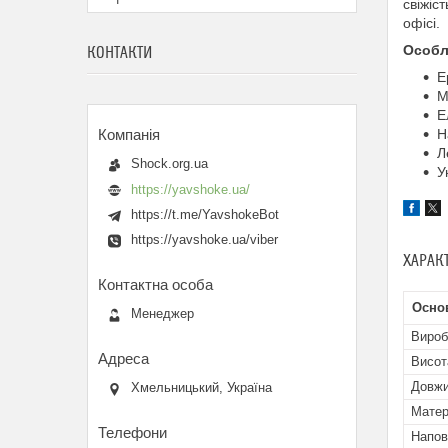
свіжіс
офісі.
Особл
КОНТАКТИ
Е
М
Е
Н
Л
Shock.org.ua
У
https://yavshoke.ua/
https://t.me/YavshokeBot
https://yavshoke.ua/viber
ХАРАК
Осно
Менеджер
Вироб
Висот
Довж
Хмельницький, Україна
Матер
Напо