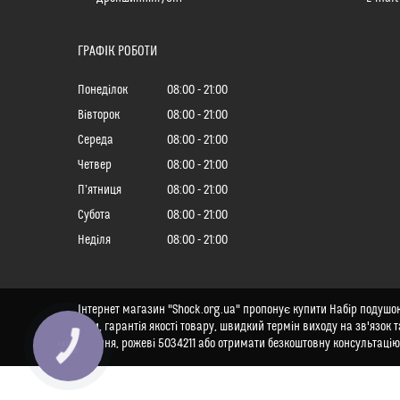
ГРАФІК РОБОТИ
Понеділок
08:00
21:00
Вівторок
08:00
21:00
Середа
08:00
21:00
Четвер
08:00
21:00
Пʼятниця
08:00
21:00
Субота
08:00
21:00
Неділя
08:00
21:00
Інтернет магазин "Shock.org.ua" пропонує купити Набір подушок 
ціни, гарантія якості товару, швидкий термін виходу на зв'язок
сидіння, рожеві 5034211 або отримати безкоштовну консультацію
КНОПКА
ЗВ'ЯЗКУ