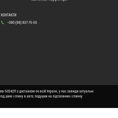
+380 (68) 837-75-50
ві 5034211 з доставкою по всій Україні, у нас завжди актуальні
під шию і спину в авто, подушки на підголівник і спинку