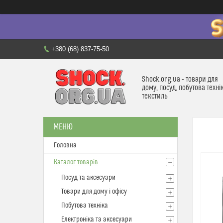
+380 (68) 837-75-50
Shock.org.ua - товари для
дому, посуд, побутова техні
текстиль
Головна
Каталог товарів
Посуд та аксесуари
Товари для дому і офісу
Побутова техніка
Електроніка та аксесуари