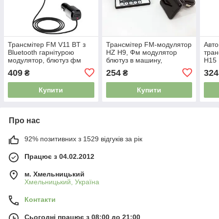
Трансмітер FM V11 BT з
Трансмітер FM-модулятор
Авто
Bluetooth гарнітурою
HZ H9, Фм модулятор
тран
модулятор, блютуз фм
блютуз в машину,
H15 
передавач для
Автомобільний плеєр
моду
409
254
324
₴
₴
автомагнітоли 4517298
5057758
чорн
Купити
Купити
Про нас
92% позитивних з 1529 відгуків за рік
Працює з 04.02.2012
м. Хмельницький
Хмельницький, Україна
Контакти
Сьогодні працює з 08:00 до 21:00