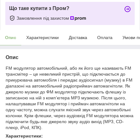
Що таке купити з Пром?
Замовлення під захистом
Опис
Характеристики
Доставка
Оплата
Умови п
Опис
FM модулятор автомобільний, або як його ще називають FM
трансмітер – це невеликий пристрій, що підключається до
прикурювача автомобіля і передає аудіосигнал (музику) в FM
діапазоні на автомобільний радіоприймач автомагнітоли. Як
джерело музики до ФМ модулятор підключають флешку із
записаною на ній з комп’ютера MP3 музикою. Після цього,
налаштувавши FM модулятор і приймач автомагнітоли на
одну частоту, можна слухати якісний звук через автомобільні
колонки. Крім флешки, через аудіовхід FM модулятора можна
підключити будь-яке джерело звуку аудіо вихід (MP3, CD-
плеєр, iPod, КПК).
Характеристики: