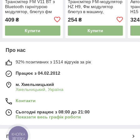
Трансмітер FM V11 BT з
Трансмітер FM-модулятор
Авто
Bluetooth гарнітурою
HZ H9, Фм модулятор
тран
модулятор, блютуз фм
блютуз в машину,
H15 
передавач для
Автомобільний плеєр
моду
409
254
324
₴
₴
автомагнітоли 4517298
5057758
чорн
Купити
Купити
Про нас
92% позитивних з 1514 відгуків за рік
Працює з 04.02.2012
м. Хмельницький
Хмельницький, Україна
Контакти
Сьогодні працює з 08:00 до 21:00
Показати весь графік роботи
КНОПКА
Про нас
ЗВ'ЯЗКУ