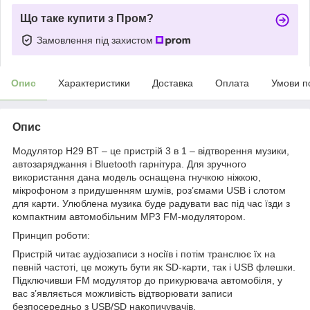
Що таке купити з Пром?
Замовлення під захистом
Опис
Характеристики
Доставка
Оплата
Умови п
Опис
Модулятор H29 BT – це пристрій 3 в 1 – відтворення музики,
автозаряджання і Bluetooth гарнітура. Для зручного
використання дана модель оснащена гнучкою ніжкою,
мікрофоном з придушенням шумів, роз’ємами USB і слотом
для карти. Улюблена музика буде радувати вас під час їзди з
компактним автомобільним MP3 FM-модулятором.
Принцип роботи:
Пристрій читає аудіозаписи з носіїв і потім транслює їх на
певній частоті, це можуть бути як SD-карти, так і USB флешки.
Підключивши FM модулятор до прикурювача автомобіля, у
вас з’являється можливість відтворювати записи
безпосередньо з USB/SD накопичувачів.