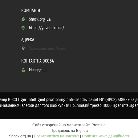
Shock.org.ua
https://yavshoke.ua/
Хмельницький, Україна
Менеджер
р HOCO Tiger intelligent positioning anti-lost device set E91 (4PCS) 5186570 з д
мовлення! Телефон для того щоб купити Пошуковий трекер HOCO Tiger intelligent 
Сайт створений на маркетплейсі
Prom.ua
Продавець на Bigl.ua
Shock.org.ua |
Поскаржитися на контент
|
Політика конфіденційності