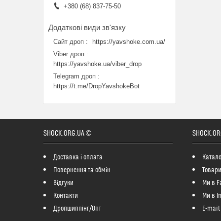
+380 (68) 837-75-50
Сайт дроп
https://yavshoke.com.ua/
Viber дроп
https://yavshoke.ua/viber_drop
Telegram дроп
https://t.me/DropYavshokeBot
SHOCK.ORG.UA ©
SHOCK.OR
Доставка і оплата
Катало
Повернення та обмін
Товари
Відгуки
Ми в F
Контакти
Ми в I
Дропшиппінг/Опт
E-mail