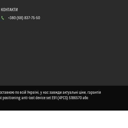
+380 (68) 837-75-50
оставкою по всій Україні, у нас завжди актуальні ціни, гарантія
positioning anti-lost device set E91 (4PCS) 5186570 або