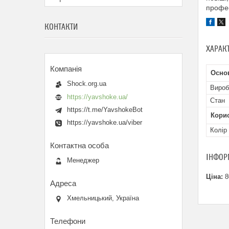
профес
КОНТАКТИ
ХАРАК
Осно
Shock.org.ua
Вироб
https://yavshoke.ua/
Стан
https://t.me/YavshokeBot
Кори
https://yavshoke.ua/viber
Колір
ІНФОР
Менеджер
Ціна:
8
Хмельницький, Україна