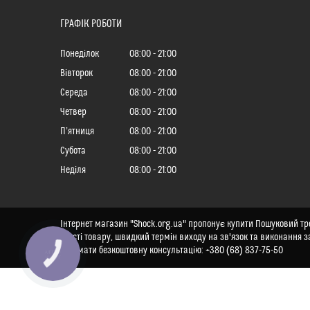
ГРАФІК РОБОТИ
Понеділок
08:00
21:00
Вівторок
08:00
21:00
Середа
08:00
21:00
Четвер
08:00
21:00
Пʼятниця
08:00
21:00
Субота
08:00
21:00
Неділя
08:00
21:00
Інтернет магазин "Shock.org.ua" пропонує купити Пошуковий треке
якості товару, швидкий термін виходу на зв'язок та виконання за
отримати безкоштовну консультацію: +380 (68) 837-75-50
КНОПКА
ЗВ'ЯЗКУ