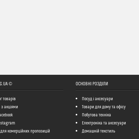
G.UA ©
ОСНОВНІ РОЗДІЛИ
г товарів
Посуд і аксесуари
 з акціями
Товари для дому та офісу
acebook
Побутова техніка
nstagram
Електроніка та аксесуари
 для комерційних пропозицій
Домашній текстиль