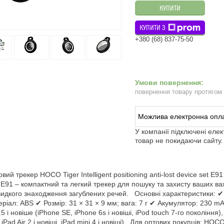
КУПИТИ
КУПИТИ З
+380 (68) 837-75-50
повернення товару протягом
У компанії підключені еле
товар не покидаючи сайту.
вий трекер HOCO Tiger Intelligent positioning anti-lost device set 
91 – компактний та легкий трекер для пошуку та захисту ваших ва
идкого знаходження загублених речей. Основні характеристики: ✔ 
ріал: ABS ✔ Розмір: 31 × 31 × 9 мм; вага: 7 г ✔ Акумулятор: 230 mA
5 і новіше (iPhone SE, iPhone 6s і новіші, iPod touch 7-го покоління),
, iPad Air 2 і новіші, iPad mini 4 і новіші) Для оптових покупців: H