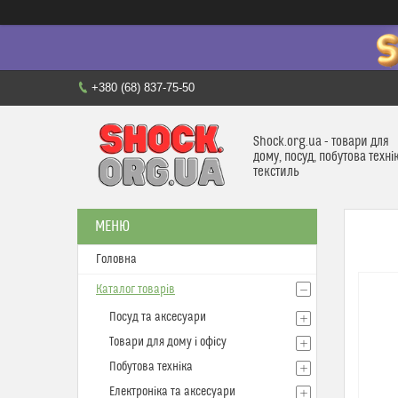
+380 (68) 837-75-50
Shock.org.ua - товари для
дому, посуд, побутова техні
текстиль
Головна
Каталог товарів
Посуд та аксесуари
Товари для дому і офісу
Побутова техніка
Електроніка та аксесуари