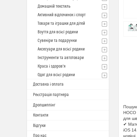
Домашній текстиль
Активний відпочинок і спорт
Товари та іграшки для дітей
Взуття для всієї родини
Сувеніри та подарунки
Аксесуари для всієї родини
Інструменти та автотовари
Краса і здоров'я
Одяг для всієї родини
Доставка і оплата
Реєстрація партнера
Дропшиппінг
Пошуко
HOCO E
Контакти
для шв
✔ Мате
Відгуки
iOS 14.
Про нас
новіші