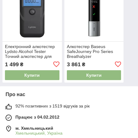
Електронний алкотестер
Алкотестер Baseus
Lydsto Alcohol Tester
SafeJourney Pro Series
Точний алкотестер для
Breathalyzer
контролю рівня алкоголю
(CRCX060014) 4757233
1 499
3 861
₴
₴
4912789
Купити
Купити
Про нас
92% позитивних з 1519 відгуків за рік
Працює з 04.02.2012
м. Хмельницький
Хмельницький, Україна