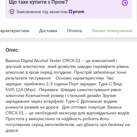
Що таке купити з Пром?
Замовлення під захистом
арактеристики
Доставка
Оплата
Умови повернення
Опис
Baseus Digital Alcohol Tester CRCX-01 – це компактний і
зручний алкотестер, який дозволяє швидко перевірити рівень
алкоголю в крові перед поїздкою. Пристрій забезпечує точні
результати тестування. Основні характеристики: Час
зарядки: приблизно 2-3 години Порт зарядки: Type-C Вхід:
5V/0.12A (Max) Переваги: Швидке самотестування рівня
алкоголю Компактний розмір і стильний дизайн Зручне
заряджання через інтерфейс Type-C Допомагає водіям
уникнути ризиків на дорозі Для оптових покупців: Baseus
CRCX-01 – це необхідний аксесуар для відповідальних водіїв.
Простота у використанні та надійність роблять його
популярним серед автолюбителів, що дбають про безпеку на
дорозі.