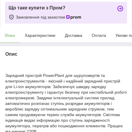
Що таке купити з Пром?
Замовлення під захистом
Опис
Характеристики
Доставка
Оплата
Умови п
Опис
Зарядний пристрій PowerPlant для шуруповертів та
електроінструментів - якісний і надійний зарядний пристрій
для Li-ion акумуляторів. Забезпечує швидку зарядку
електроінструменту і гарантує безпеку при нестабільній роботі
електромережі. Завдяки інтелектуальній системі прилад
автоматично розпізнає ступінь розрядки акумуляторів і
виробляє зарядку оптимальним зарядним струмом, тим
самим продовжуючи термін служби акумуляторів. Світлова
індикація видає інформацію про ступінь зарядженості
акумулятора, перегрів або пошкодження елементів. Працює
від мережі 220В.