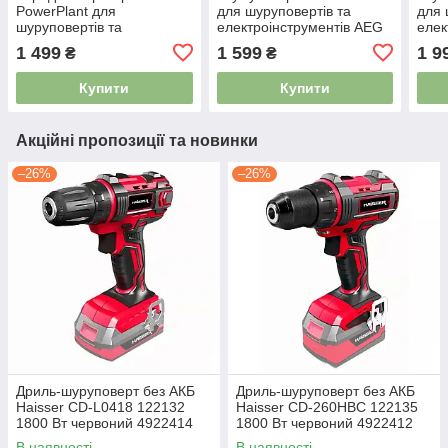
PowerPlant для
для шуруповертів та
для 
шуруповертів та
електроінструментів AEG
елек
електроінструментів
18V 2.5Ah Li-ion
GD-A
1 499
1 599
1 9
₴
₴
DeWALT 10.8-18V (DEW-
(R840087) 4006156
NICD
DCB112) 4006140
Купити
Купити
Акційні пропозиції та новинки
–26%
–26%
Дриль-шуруповерт без АКБ
Дриль-шуруповерт без АКБ
Haisser СD-L0418 122132
Haisser СD-260HBС 122135
1800 Вт червоний 4922414
1800 Вт червоний 4922412
В наявності
В наявності