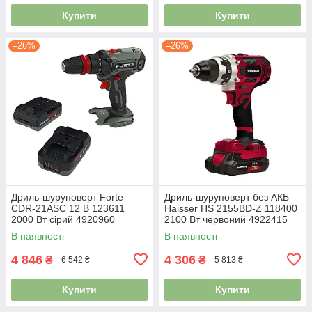
Купити
Купити
–26%
–26%
Дриль-шуруповерт Forte
Дриль-шуруповерт без АКБ
СDR-21ASС 12 В 123611
Haisser HS 2155BD-Z 118400
2000 Вт сірий 4920960
2100 Вт червоний 4922415
В наявності
В наявності
4 846
4 306
₴
₴
6 542 ₴
5 813 ₴
Купити
Купити