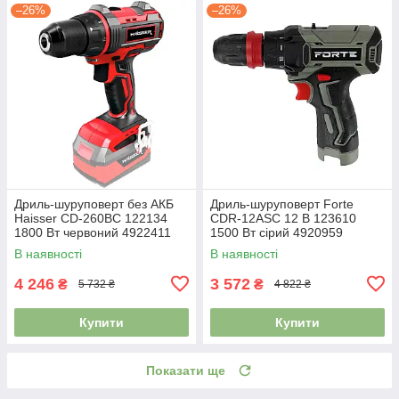
–26%
–26%
Дриль-шуруповерт без АКБ
Дриль-шуруповерт Forte
Haisser СD-260BС 122134
СDR-12ASС 12 В 123610
1800 Вт червоний 4922411
1500 Вт сірий 4920959
В наявності
В наявності
4 246
3 572
₴
₴
5 732 ₴
4 822 ₴
Купити
Купити
Показати ще