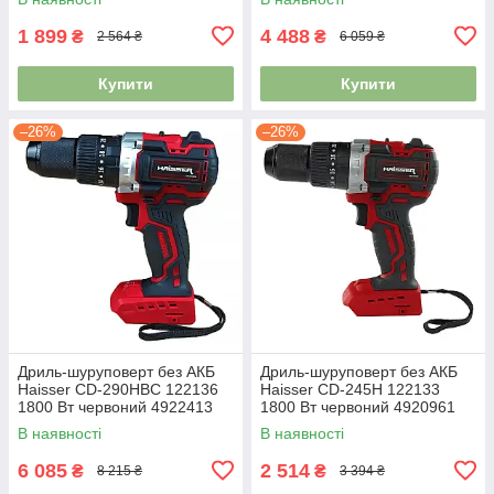
1 899
4 488
₴
₴
2 564 ₴
6 059 ₴
Купити
Купити
–26%
–26%
Дриль-шуруповерт без АКБ
Дриль-шуруповерт без АКБ
Haisser СD-290HBС 122136
Haisser СD-245H 122133
1800 Вт червоний 4922413
1800 Вт червоний 4920961
В наявності
В наявності
6 085
2 514
₴
₴
8 215 ₴
3 394 ₴