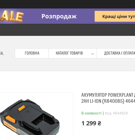
ка,
ГОЛОВНА
КАТАЛОГ ТОВАРІВ
ДОСТАВКА І ОПЛАТА
АКУМУЛЯТОР POWERPLANT Д
2AH LI-ION (R840085) 464
В наявності
Код:
4644928
1 299 ₴