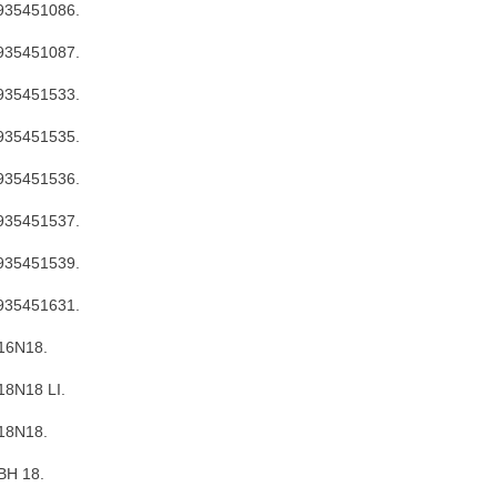
935451086.
935451087.
935451533.
935451535.
935451536.
935451537.
935451539.
935451631.
16N18.
8N18 LI.
18N18.
BH 18.