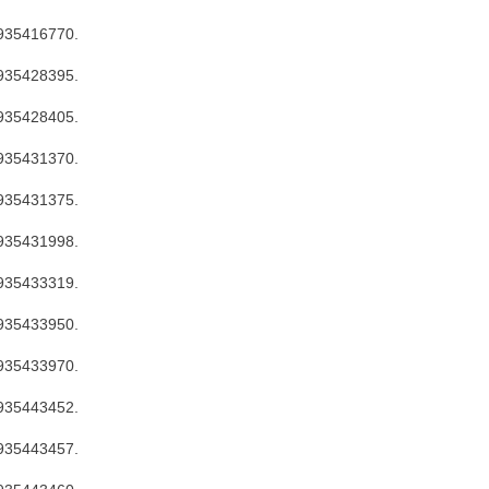
935416770.
935428395.
935428405.
935431370.
935431375.
935431998.
935433319.
935433950.
935433970.
935443452.
935443457.