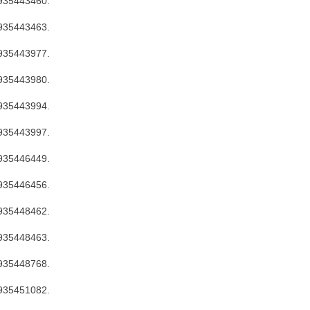
935443460.
935443463.
935443977.
935443980.
935443994.
935443997.
935446449.
935446456.
935448462.
935448463.
935448768.
935451082.