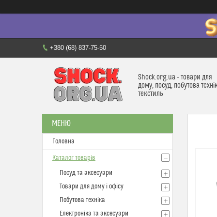
+380 (68) 837-75-50
Shock.org.ua - товари для
дому, посуд, побутова техні
текстиль
Головна
Каталог товарів
Посуд та аксесуари
Товари для дому і офісу
Побутова техніка
Електроніка та аксесуари