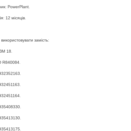
ик: PowerPlant.
я: 12 місяців.
використовувати замість:
BM 18.
D R840084.
932352163.
932451163.
932451164.
935408330.
935413130.
935413175.