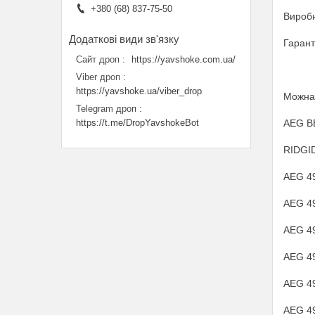
+380 (68) 837-75-50
Виробн
Гаранті
Сайт дроп
https://yavshoke.com.ua/
Viber дроп
https://yavshoke.ua/viber_drop
Можна 
Telegram дроп
AEG B
https://t.me/DropYavshokeBot
RIDGI
AEG 4
AEG 4
AEG 4
AEG 4
AEG 4
AEG 4