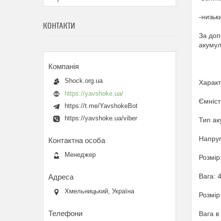
-низьк
КОНТАКТИ
За доп
акумул
Shock.org.ua
Характ
https://yavshoke.ua/
Ємніст
https://t.me/YavshokeBot
https://yavshoke.ua/viber
Тип ак
Напруг
Менеджер
Розмір
Вага: 4
Хмельницький, Україна
Розмір
Вага в 