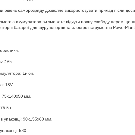
ий рівень саморозряду дозволяє використовувати прилад після доси
омогою акумулятора ви зможете відчути повну свободу переміщення 
яторні батареї для шуруповертів та електроінструментів PowerPlan
еристики:
ь: 2Ah.
умулятора: Li-ion.
а: 18V.
: 75x140x50 мм.
75.5 г.
 в упаковці: 90x155x80 мм.
упаковці: 530 г.