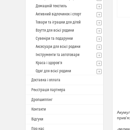
Домашній текстиль
Активний відпочинок і спорт
Товари та іграшки для дітей
Взуття для всієї родини
Сувеніри та подарунки
Аксесуари для всієї родини
Інструменти та автотовари
Краса і здоров'я
Одяг для всієї родини
Доставка і оплата
Реєстрація партнера
Дропшиппінг
Контакти
Акумул
прив'я
Відгуки
Про нас
-велик