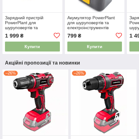
Зарядний пристрій
Акумулятор PowerPlant
Заря
PowerPlant для
для шуруповертів та
Powe
шуруповертів та
електроінструментів
шуру
електроінструментів
HITACHI 9.6V 2.0Ah Ni-MH
елек
1 999
799
1 4
₴
₴
BOSCH GD-BOS-14/18V
(EB9) 4006162
DeW
2162034
DCB
Купити
Купити
Акційні пропозиції та новинки
–26%
–26%