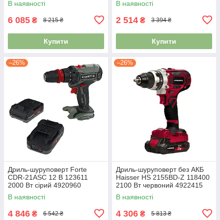
В наявності
В наявності
6 085
2 514
₴
₴
8 215 ₴
3 394 ₴
Купити
Купити
–26%
–26%
Дриль-шуруповерт Forte
Дриль-шуруповерт без АКБ
СDR-21ASС 12 В 123611
Haisser HS 2155BD-Z 118400
2000 Вт сірий 4920960
2100 Вт червоний 4922415
В наявності
В наявності
4 846
4 306
₴
₴
6 542 ₴
5 813 ₴