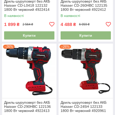
Дриль-шуруповерт без АКБ
Дриль-шуруповерт без АКБ
Haisser СD-L0418 122132
Haisser СD-260HBС 122135
1800 Вт червоний 4922414
1800 Вт червоний 4922412
В наявності
В наявності
1 899
4 488
₴
₴
2 564 ₴
6 059 ₴
Купити
Купити
–26%
–26%
Дриль-шуруповерт без АКБ
Дриль-шуруповерт без АКБ
Haisser СD-290HBС 122136
Haisser СD-245H 122133
1800 Вт червоний 4922413
1800 Вт червоний 4920961