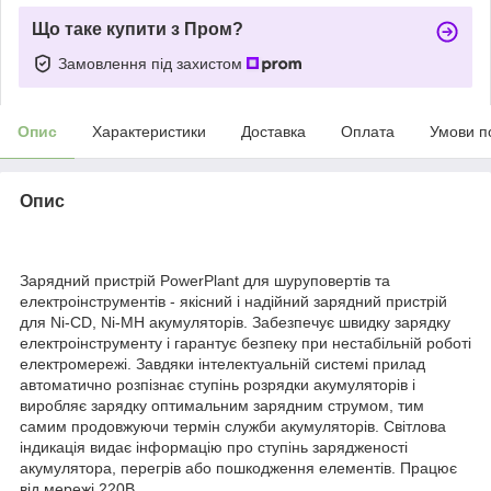
Що таке купити з Пром?
Замовлення під захистом
Опис
Характеристики
Доставка
Оплата
Умови п
Опис
Зарядний пристрій PowerPlant для шуруповертів та
електроінструментів - якісний і надійний зарядний пристрій
для Ni-CD, Ni-MH акумуляторів. Забезпечує швидку зарядку
електроінструменту і гарантує безпеку при нестабільній роботі
електромережі. Завдяки інтелектуальній системі прилад
автоматично розпізнає ступінь розрядки акумуляторів і
виробляє зарядку оптимальним зарядним струмом, тим
самим продовжуючи термін служби акумуляторів. Світлова
індикація видає інформацію про ступінь зарядженості
акумулятора, перегрів або пошкодження елементів. Працює
від мережі 220В.