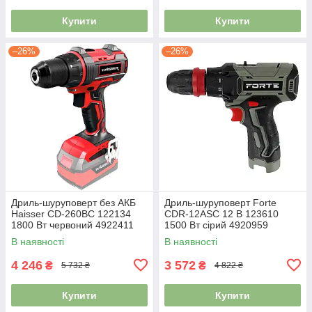
Купити
Купити
–26%
–26%
Дриль-шуруповерт без АКБ
Дриль-шуруповерт Forte
Haisser СD-260BС 122134
СDR-12ASС 12 В 123610
1800 Вт червоний 4922411
1500 Вт сірий 4920959
В наявності
В наявності
4 246
3 572
₴
₴
5 732 ₴
4 822 ₴
Купити
Купити