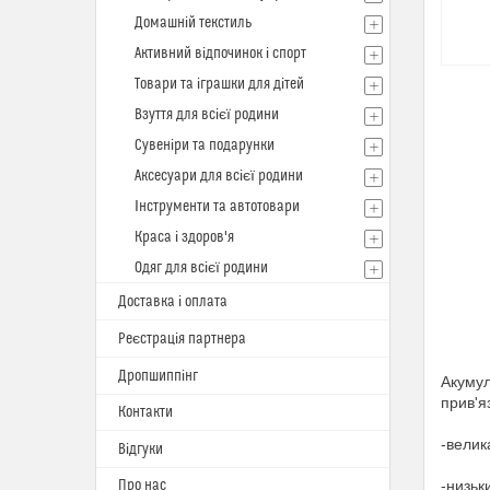
Домашній текстиль
Активний відпочинок і спорт
Товари та іграшки для дітей
Взуття для всієї родини
Сувеніри та подарунки
Аксесуари для всієї родини
Інструменти та автотовари
Краса і здоров'я
Одяг для всієї родини
Доставка і оплата
Реєстрація партнера
Дропшиппінг
Акумул
прив'я
Контакти
-велик
Відгуки
Про нас
-низьк