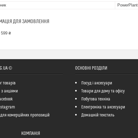
ник
PowerPlant
МАЦІЯ ДЛЯ ЗАМОВЛЕННЯ
 599 ₴
G.UA ©
ОСНОВНІ РОЗДІЛИ
г товарів
Посуд і аксесуари
 з акціями
Товари для дому та офісу
acebook
Побутова техніка
nstagram
Електроніка та аксесуари
 для комерційних пропозицій
Домашній текстиль