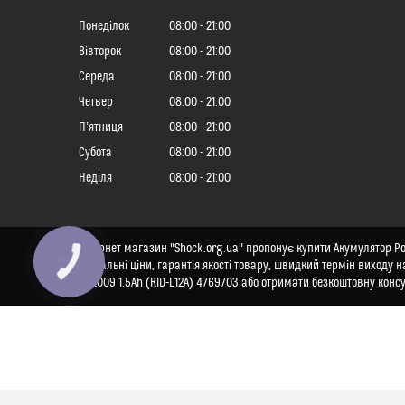
Понеділок
08:00
21:00
Вівторок
08:00
21:00
Середа
08:00
21:00
Четвер
08:00
21:00
Пʼятниця
08:00
21:00
Субота
08:00
21:00
Неділя
08:00
21:00
Інтернет магазин "Shock.org.ua" пропонує купити Акумулятор Pow
КНОПКА
актуальні ціни, гарантія якості товару, швидкий термін виходу 
ЗВ'ЯЗКУ
R82009 1.5Ah (RID-L12A) 4769703 або отримати безкоштовну консу