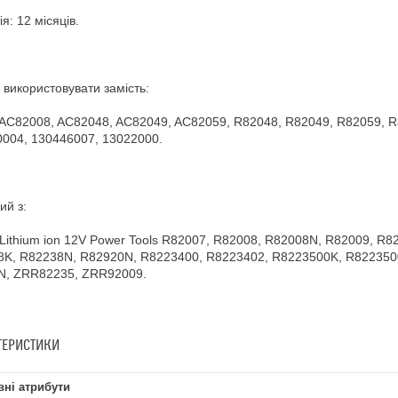
я: 12 місяців.
використовувати замість:
 AC82008, AC82048, AC82049, AC82059, R82048, R82049, R82059, R
004, 130446007, 13022000.
ий з:
 Lithium ion 12V Power Tools R82007, R82008, R82008N, R82009, R
8K, R82238N, R82920N, R8223400, R8223402, R8223500K, R822350
N, ZRR82235, ZRR92009.
ТЕРИСТИКИ
ні атрибути