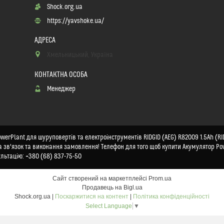
Shock.org.ua
https://yavshoke.ua/
Хмельницький, Україна
Менеджер
erPlant для шуруповертів та електроінструментів RIDGID (AEG) R82009 1.5Ah (RID
на зв'язок та виконання замовлення! Телефон для того щоб купити Акумулятор Po
льтацію: +380 (68) 837-75-50
Сайт створений на маркетплейсі
Prom.ua
Продавець на Bigl.ua
Shock.org.ua |
Поскаржитися на контент
|
Політика конфіденційності
Select Language
▼