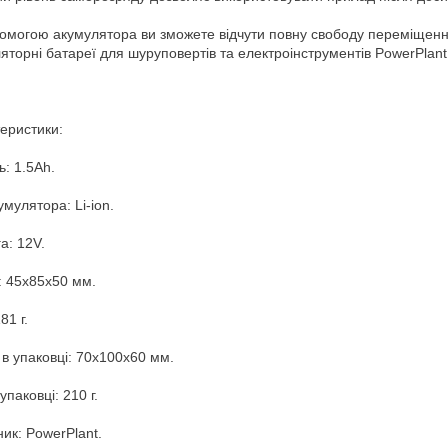
омогою акумулятора ви зможете відчути повну свободу переміщення 
яторні батареї для шуруповертів та електроінструментів PowerPlan
еристики:
ь: 1.5Ah.
умулятора: Li-ion.
а: 12V.
: 45x85x50 мм.
81 г.
 в упаковці: 70x100x60 мм.
упаковці: 210 г.
ик: PowerPlant.