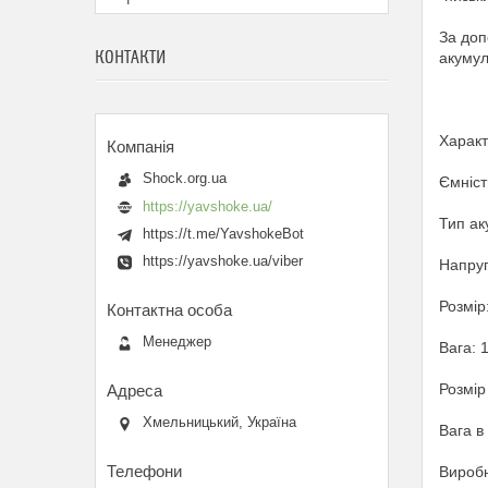
За доп
КОНТАКТИ
акумул
Характ
Shock.org.ua
Ємніст
https://yavshoke.ua/
Тип ак
https://t.me/YavshokeBot
https://yavshoke.ua/viber
Напруг
Розмір
Менеджер
Вага: 1
Розмір
Хмельницький, Україна
Вага в 
Виробн