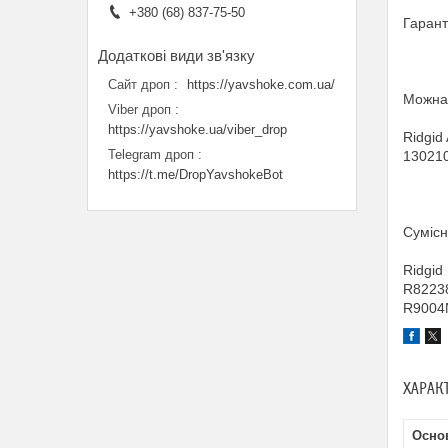
+380 (68) 837-75-50
Гаранті
Сайт дроп
https://yavshoke.com.ua/
Можна 
Viber дроп
https://yavshoke.ua/viber_drop
Ridgid
Telegram дроп
130210
https://t.me/DropYavshokeBot
Сумісн
Ridgid
R8223
R9004
ХАРАК
Основ