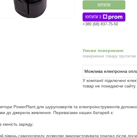
КУПИТИ
КУПИТИ З
+380 (68) 837-75-50
повернення товару протягом
У компанії підключені еле
товар не покидаючи сайту.
ятори PowerPlant для шуруповертів та електроінструментів допомож
зки до джерела живлення. Перевагами наших батарей є:
а ємність заряду;
ий рівень саморозряду дозволяє використовувати прилад після доси