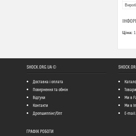
Вироб
ІНФОР
Ціна:
1
SHOCK.ORG.UA ©
SHOCK.OR
Доставка і оплата
Катало
Повернення та обмін
Товари
Відгуки
Ми в F
Контакти
Ми в I
Дропшиппінг/Опт
E-mail
ГРАФІК РОБОТИ