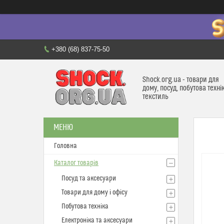
+380 (68) 837-75-50
Shock.org.ua - товари для
дому, посуд, побутова техні
текстиль
Головна
Каталог товарів
Посуд та аксесуари
Товари для дому і офісу
Побутова техніка
Електроніка та аксесуари