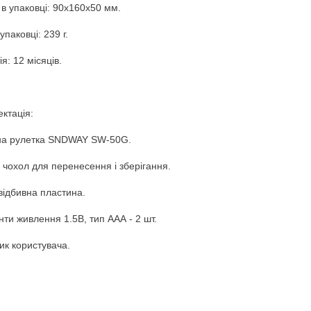
 в упаковці: 90x160x50 мм.
упаковці: 239 г.
я: 12 місяців.
ктація:
на рулетка SNDWAY SW-50G.
 чохол для перенесення і зберігання.
відбивна пластина.
ти живлення 1.5В, тип ААА - 2 шт.
ик користувача.