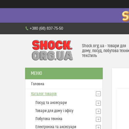
+380 (68) 837-75-50
Shock.org.ua - товари для
дому, посуд, побутова техні
текстиль
Головна
Каталог товарів
Посуд та аксесуари
Товари для дому і офісу
Побутова техніка
Електроніка та аксесуари