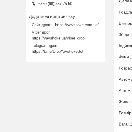
Діапаз
+380 (68) 837-75-50
Розділ
Вимірю
Сайт дроп
https://yavshoke.com.ua/
Viber дроп
Збереж
https://yavshoke.ua/viber_drop
Індика
Telegram дроп
https://t.me/DropYavshokeBot
Функці
Розрах
Автома
Автома
Живлен
Розмір
Вага: 1