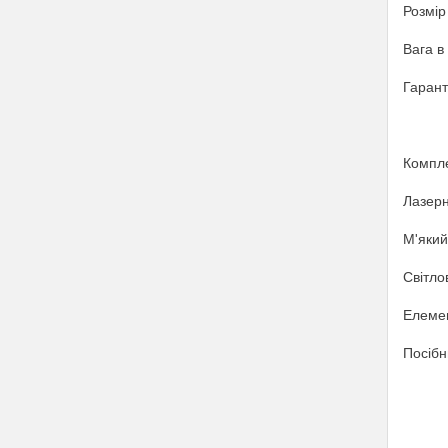
Розмір
Вага в 
Гаранті
Компле
Лазер
М'який
Світло
Елемен
Посібн