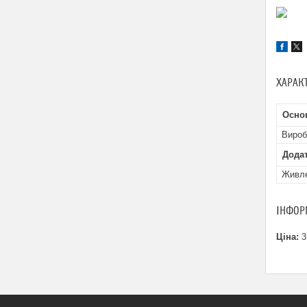
ХАРАК
Осно
Вироб
Додат
Живл
ІНФОР
Ціна:
3