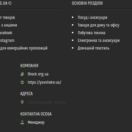
G.UA ©
ОСНОВНІ РОЗДІЛИ
г товарів
Посуд і аксесуари
 з акціями
Товари для дому та офісу
acebook
Побутова техніка
nstagram
Електроніка та аксесуари
 для комерційних пропозицій
Домашній текстиль
Shock.org.ua
https://yavshoke.ua/
Хмельницький, Україна
Менеджер