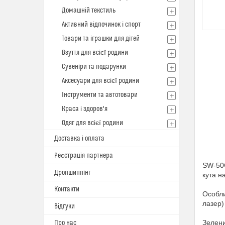
Домашній текстиль
Активний відпочинок і спорт
Товари та іграшки для дітей
Взуття для всієї родини
Сувеніри та подарунки
Аксесуари для всієї родини
Інструменти та автотовари
Краса і здоров'я
Одяг для всієї родини
Доставка і оплата
Реєстрація партнера
SW-50G
Дропшиппінг
кута на
Контакти
Особли
лазер)
Відгуки
Зелени
Про нас