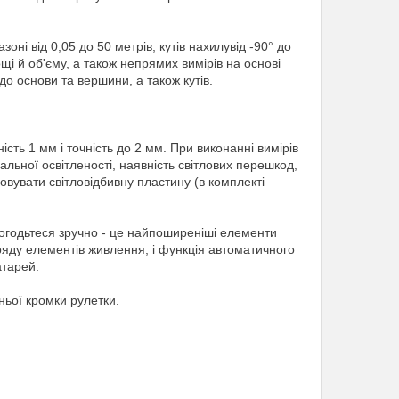
ні від 0,05 до 50 метрів, кутів нахилувід -90° до
щі й об'єму, а також непрямих вимірів на основі
до основи та вершини, а також кутів.
сть 1 мм і точність до 2 мм. При виконанні вимірів
гальної освітленості, наявність світлових перешкод,
овувати світловідбивну пластину (в комплекті
погодьтеся зручно - це найпоширеніші елементи
ряду елементів живлення, і функція автоматичного
атарей.
ньої кромки рулетки.