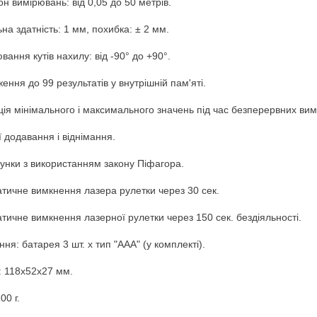
он вимірювань: від 0,05 до 50 метрів.
ьна здатність: 1 мм, похибка: ± 2 мм.
вання кутів нахилу: від -90° до +90°.
ення до 99 результатів у внутрішній пам'яті.
ція мінімального і максимального значень під час безперервних ви
ї додавання і віднімання.
унки з використанням закону Піфагора.
тичне вимкнення лазера рулетки через 30 сек.
тичне вимкнення лазерної рулетки через 150 сек. бездіяльності.
ня: батарея 3 шт. x тип "ААА" (у комплекті).
: 118x52x27 мм.
00 г.