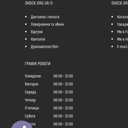
SHOCK.ORG.UA ©
SHOCK.OR
Доставка і оплата
Катало
Повернення та обмін
Товари
Відгуки
Ми в F
Контакти
Ми в I
Дропшиппінг/Опт
E-mail
ГРАФІК РОБОТИ
Понеділок
08:00
21:00
Вівторок
08:00
21:00
Середа
08:00
21:00
Четвер
08:00
21:00
Пʼятниця
08:00
21:00
Субота
08:00
21:00
Неділя
08:00
21:00