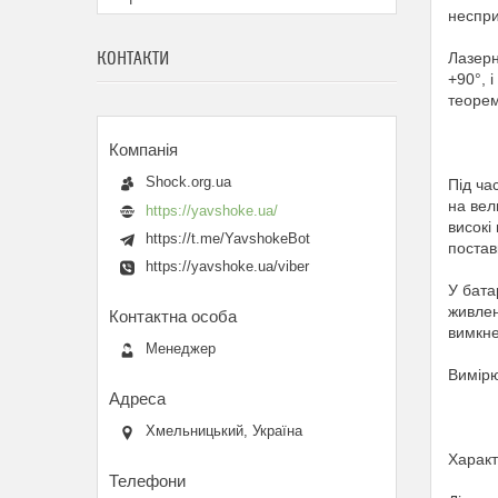
неспри
КОНТАКТИ
Лазерн
+90°, 
теорем
Shock.org.ua
Під ча
на вел
https://yavshoke.ua/
високі
https://t.me/YavshokeBot
постав
https://yavshoke.ua/viber
У бата
живлен
вимкне
Менеджер
Вимірю
Хмельницький, Україна
Характ