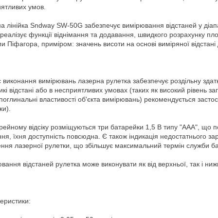
ятливих умов.
а лінійка Sndway SW-50G забезпечує вимірювання відстаней у діапазо
і реалізує функції віднімання та додавання, швидкого розрахунку пло
и Піфагора, приміром: значень висоти на основі виміряної відстані 
с виконання вимірювань лазерна рулетка забезпечує роздільну здатні
икі відстані або в несприятливих умовах (таких як високий рівень за
 поглинальні властивості об'єкта вимірювань) рекомендується застос
ки).
рейному відсіку розміщуються три батарейки 1,5 В типу "ААА", що 
ня, їхня доступність повсюдна. Є також індикація недостатнього за
ння лазерної рулетки, що збільшує максимальний термін служби б
вання відстаней рулетка може виконувати як від верхньої, так і ниж
еристики: